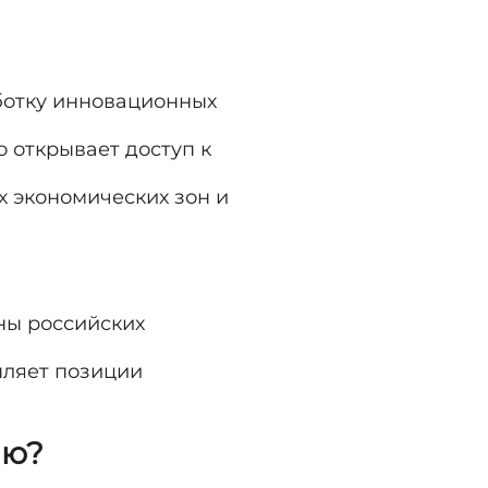
ботку инновационных
о открывает доступ к
 экономических зон и
ны российских
пляет позиции
ию?