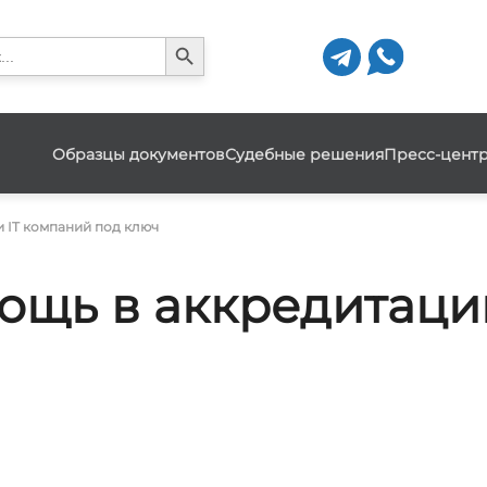
Search Button
h
Образцы документов
Судебные решения
Пресс-цент
 IT компаний под ключ
щь в аккредитации