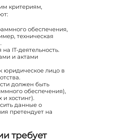
им критериям,
ют:
раммного обеспечения,
имер, техническая
.
на IT-деятельность.
ами и актами
к юридическое лицо в
отства.
ости должен быть
аммного обеспечения),
 и хостинг).
сить данные о
ния претендует на
ии требует