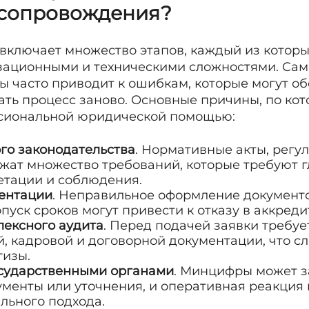
 сопровождения?
включает множество этапов, каждый из которы
зационными и техническими сложностями. Сам
 часто приводит к ошибкам, которые могут об
ть процесс заново. Основные причины, по ко
сиональной юридической помощью:
го законодательства
. Нормативные акты, рег
жат множество требований, которые требуют г
етации и соблюдения.
ментации
. Неправильное оформление документо
уск сроков могут привести к отказу в аккреди
ексного аудита
. Перед подачей заявки требу
, кадровой и договорной документации, что с
тизы.
осударственными органами
. Минцифры может 
менты или уточнения, и оперативная реакция 
льного подхода.