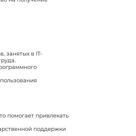
, занятых в IT-
труда.
программного
спользования
то помогает привлекать
дарственной поддержки