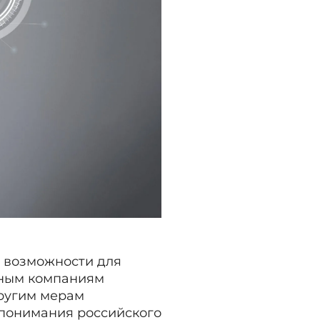
е возможности для
нным компаниям
другим мерам
 понимания российского