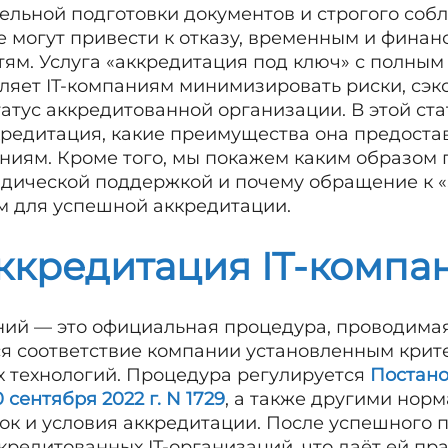
тельной подготовки документов и строгого соб
 могут привести к отказу, временным и финан
м. Услуга «аккредитация под ключ» с полны
яет IT-компаниям минимизировать риски, сэк
татус аккредитованной организации. В этой ст
кредитация, какие преимущества она предоста
ниям. Кроме того, мы покажем каким образом 
ической поддержкой и почему обращение к «
 для успешной аккредитации.
ккредитация IT-компа
ний — это официальная процедура, проводима
я соответствие компании установленным крит
 технологий. Процедура регулируется
Постан
сентября 2022 г. N 1729
, а также другими нор
к и условия аккредитации. После успешного 
кредитованных IT-организаций, что даёт ей пр