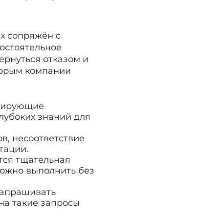
х сопряжён с
остоятельное
ернуться отказом и
торым компании
улирующие
лубоких знаний для
в, несоответствие
тации.
ется тщательная
ложно выполнить без
запрашивать
на такие запросы