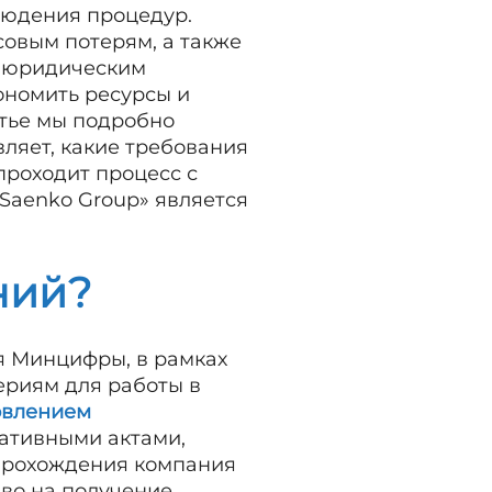
людения процедур.
совым потерям, а также
м юридическим
ономить ресурсы и
атье мы подробно
вляет, какие требования
проходит процесс с
Saenko Group» является
ний?
я Минцифры, в рамках
ериям для работы в
овлением
мативными актами,
прохождения компания
аво на получение