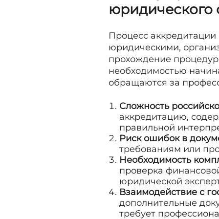
юридического
Процесс аккредитации 
юридическими, органи
прохождение процедуры
необходимостью начина
обращаются за профес
Сложность российско
аккредитацию, содер
правильной интерпр
Риск ошибок в доку
требованиям или проп
Необходимость компл
проверка финансовой
юридической экспер
Взаимодействие с г
дополнительные доку
требует профессиона