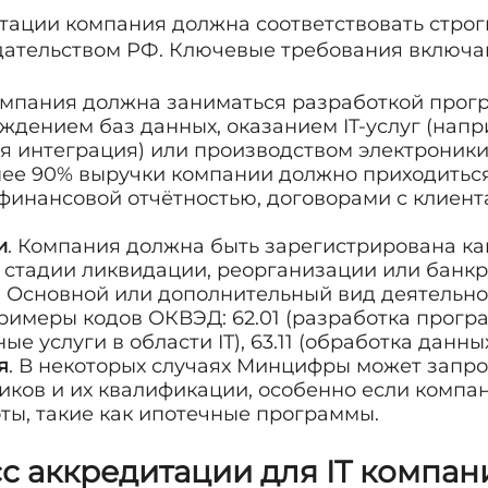
тации компания должна соответствовать строг
дательством РФ. Ключевые требования включа
омпания должна заниматься разработкой прог
ждением баз данных, оказанием IT-услуг (напр
я интеграция) или производством электроники
нее 90% выручки компании должно приходиться 
финансовой отчётностью, договорами с клиент
и
. Компания должна быть зарегистрирована ка
в стадии ликвидации, реорганизации или банкр
. Основной или дополнительный вид деятельн
Примеры кодов ОКВЭД: 62.01 (разработка прогр
ые услуги в области IT), 63.11 (обработка данных
я
. В некоторых случаях Минцифры может запро
иков и их квалификации, особенно если компа
ты, такие как ипотечные программы.
 аккредитации для IT компан