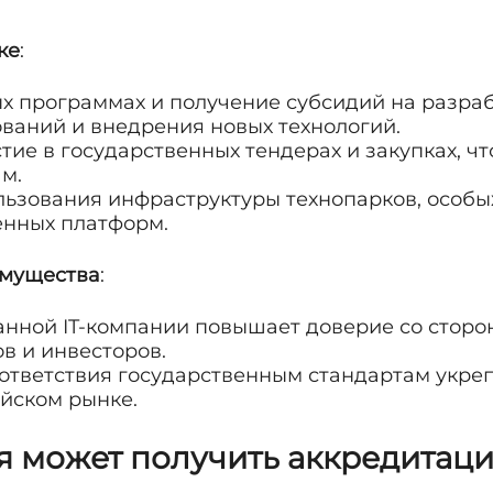
ке
:
ых программах и получение субсидий на разра
ований и внедрения новых технологий.
ие в государственных тендерах и закупках, чт
м.
ьзования инфраструктуры технопарков, особых
енных платформ.
имущества
:
анной IT-компании повышает доверие со сторо
в и инвесторов.
ответствия государственным стандартам укре
йском рынке.
я может получить аккредитац