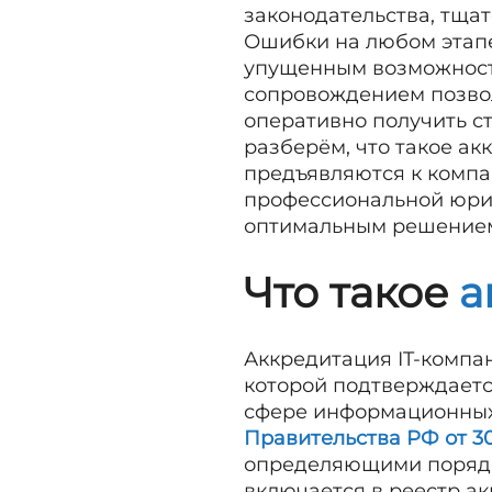
законодательства, тща
Ошибки на любом этапе
упущенным возможностя
сопровождением позвол
оперативно получить с
разберём, что такое ак
предъявляются к компа
профессиональной юрид
оптимальным решением
Что такое
а
Аккредитация IT-компа
которой подтверждаетс
сфере информационных
Правительства РФ от 30 
определяющими порядо
включается в реестр ак