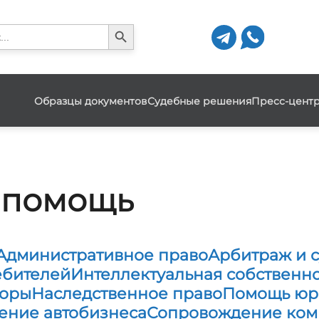
Search Button
h
Образцы документов
Судебные решения
Пресс-цент
 помощь
Административное право
Арбитраж и с
ебителей
Интеллектуальная собственно
поры
Наследственное право
Помощь юри
ение автобизнеса
Сопровождение ком