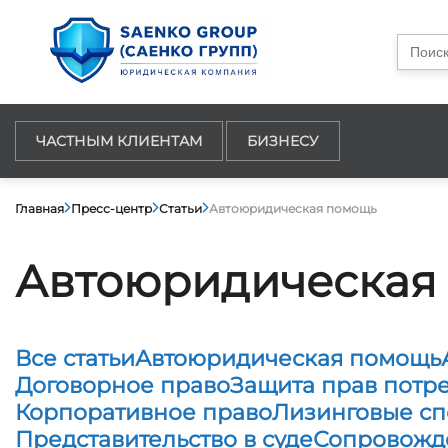
Searc
for:
ЧАСТНЫМ КЛИЕНТАМ
БИЗНЕСУ
Главная
Пресс-центр
Статьи
Автоюридическая помощь
Автоюридическая
Все статьи
Автоюридическая помощь
Договорное право
Защита прав потр
Корпоративное право
Лизинговые с
Представительство в суде
Сопровожд