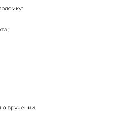
поломку:
та;
 о вручении.