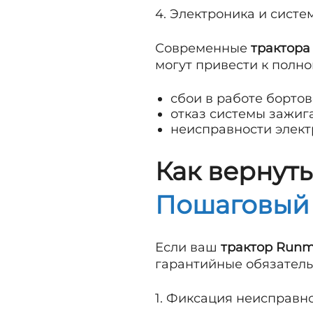
4. Электроника и сист
Современные
трактор
могут привести к полн
сбои в работе борто
отказ системы зажиг
неисправности элект
Как вернут
Пошаговый
Если ваш
трактор Run
гарантийные обязательс
1. Фиксация неисправн