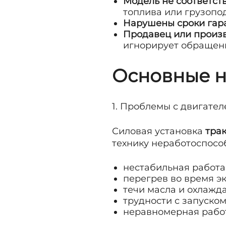
Модель не соответст
топлива или грузопо
Нарушены сроки гар
Продавец или произв
игнорирует обращен
Основные 
1. Проблемы с двигате
Силовая установка
тра
технику неработоспосо
нестабильная работа
перегрев во время э
течи масла и охлажд
трудности с запуском
неравномерная рабо