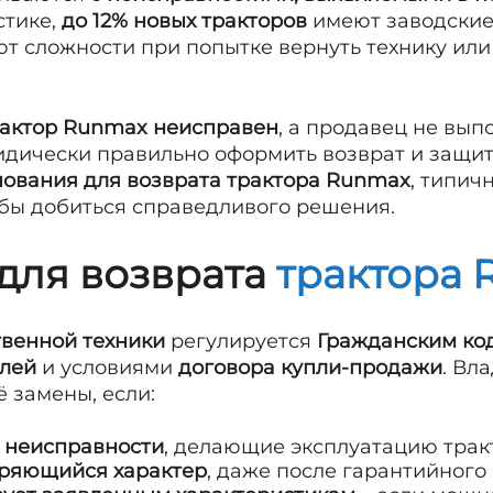
стике,
до 12% новых тракторов
имеют заводские
 сложности при попытке вернуть технику или
актор Runmax неисправен
, а продавец не вы
идически правильно оформить возврат и защит
нования для возврата трактора Runmax
, типич
обы добиться справедливого решения.
для возврата
трактора
твенной техники
регулируется
Гражданским ко
елей
и условиями
договора купли-продажи
. Вл
ё замены, если:
 неисправности
, делающие эксплуатацию трак
оряющийся характер
, даже после гарантийного