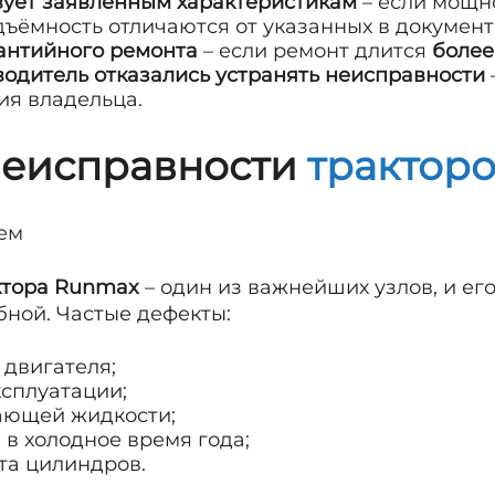
вует заявленным характеристикам
– если мощно
дъёмность отличаются от указанных в документ
антийного ремонта
– если ремонт длится
более
одитель отказались устранять неисправности
ия владельца.
неисправности
трактор
лем
ктора Runmax
– один из важнейших узлов, и ег
бной. Частые дефекты:
 двигателя;
ксплуатации;
ающей жидкости;
 в холодное время года;
та цилиндров.