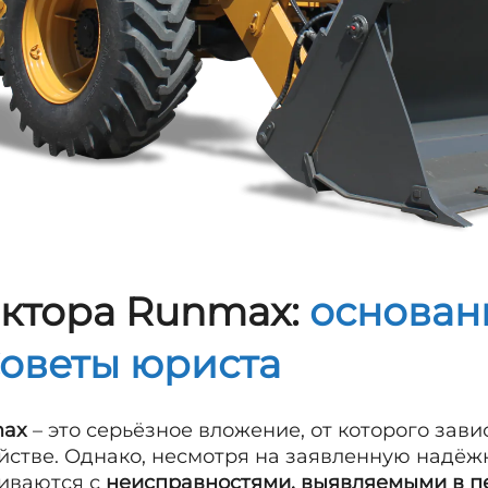
актора Runmax:
основан
Советы юриста
max
– это серьёзное вложение, от которого зав
яйстве. Однако, несмотря на заявленную надёж
киваются с
неисправностями, выявляемыми в п