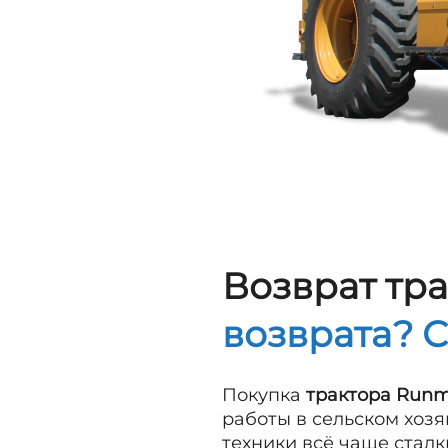
Возврат тр
возврата? 
Покупка
трактора Run
работы в сельском хоз
техники всё чаще стал