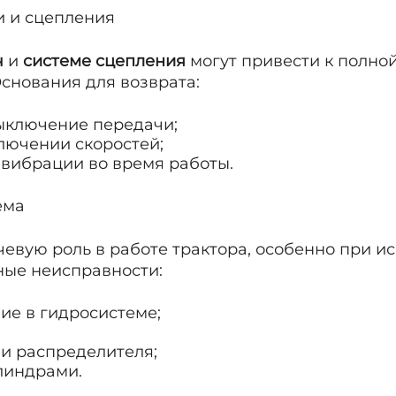
и и сцепления
ч
и
системе сцепления
могут привести к полно
снования для возврата:
ыключение передачи;
лючении скоростей;
вибрации во время работы.
ема
евую роль в работе трактора, особенно при и
ные неисправности:
ие в гидросистеме;
ли распределителя;
линдрами.