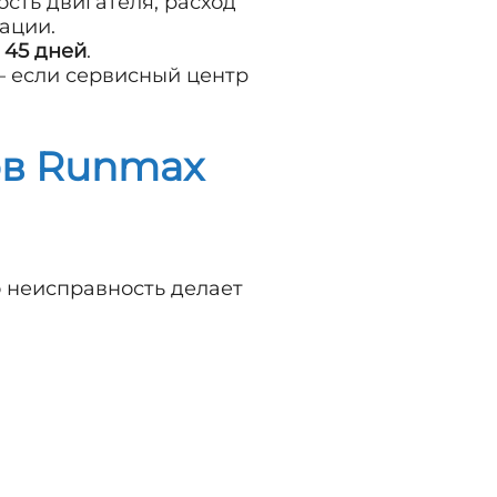
сть двигателя, расход
ации.
 45 дней
.
– если сервисный центр
ов Runmax
о неисправность делает