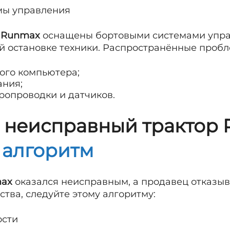
емы управления
а Runmax
оснащены бортовыми системами управ
ой остановке техники. Распространённые пробл
вого компьютера;
ания;
ропроводки и датчиков.
ь неисправный трактор
 алгоритм
max
оказался неисправным, а продавец отказыв
тва, следуйте этому алгоритму:
ости