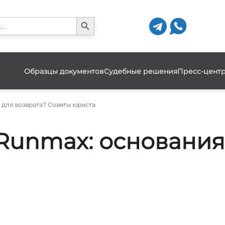
Search Button
h
Образцы документов
Судебные решения
Пресс-цент
 для возврата? Советы юриста
 Runmax: основания