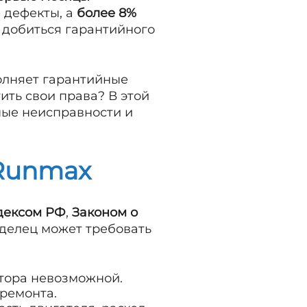
 дефекты, а
более 8%
 добиться гарантийного
полняет гарантийные
ить свои права? В этой
ные неисправности и
 Runmax
дексом РФ
,
Законом о
аделец может требовать
тора невозможной.
 ремонта.