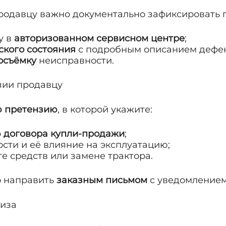
одавцу важно документально зафиксировать 
у в
авторизованном сервисном центре
;
ского состояния
с подробным описанием дефек
осъёмку
неисправности.
зии продавцу
 претензию
, в которой укажите:
р
договора купли-продажи
;
сти и её влияние на эксплуатацию;
е средств или замене трактора.
 направить
заказным письмом
с уведомлением
тиза