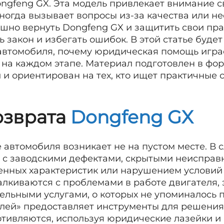
ngfeng GX. Эта модель привлекает внимание 
ногда вызывает вопросы из-за качества или н
шно вернуть Dongfeng GX и защитить свои пра
ь закон и избегать ошибок. В этой статье буде
 автомобиля, почему юридическая помощь игра
 на каждом этапе. Материал подготовлен в фо
и ориентирован на тех, кто ищет практичные 
озврата
Dongfeng GX
 автомобиля возникает не на пустом месте. В 
о с заводскими дефектами, скрытыми неисправ
енных характеристик или нарушением условий 
алкиваются с проблемами в работе двигателя,
льными услугами, о которых не упоминалось п
лей» предоставляет инструменты для решения 
отивляются, используя юридические лазейки и