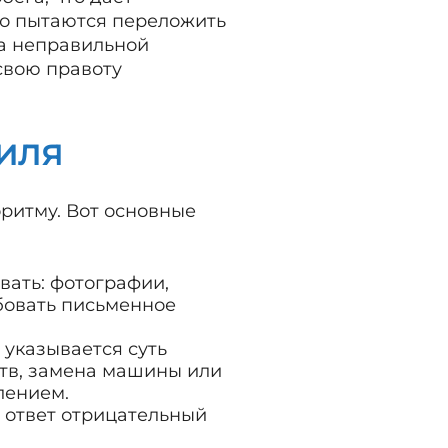
то пытаются переложить
за неправильной
свою правоту
иля
оритму. Вот основные
вать: фотографии,
ебовать письменное
 указывается суть
ств, замена машины или
лением.
и ответ отрицательный