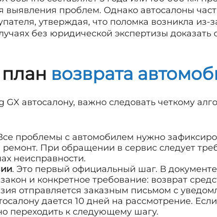
я выявления проблем. Однако автосалоны час
упателя, утверждая, что поломка возникла из-
случаях без юридической экспертизы доказать 
 план
возврата автомоб
 GX автосалону, важно следовать четкому алг
 Все проблемы с автомобилем нужно зафиксиро
а ремонт. При обращении в сервис следует тр
ах неисправности.
зии
. Это первый официальный шаг. В документе
 закон и конкретное требование: возврат сред
зия отправляется заказным письмом с уведом
втосалону дается 10 дней на рассмотрение. Есл
жно переходить к следующему шагу.