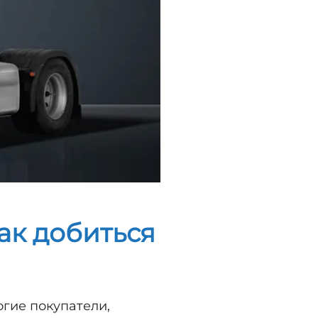
ак добиться
огие покупатели,