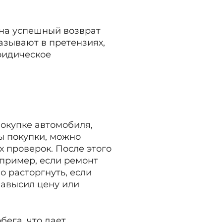
 на успешный возврат
азывают в претензиях,
ридическое
покупке автомобиля,
ы покупки, можно
 проверок. После этого
пример, если ремонт
 расторгнуть, если
завысил цену или
бега, что дает