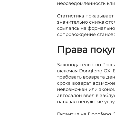
неосведомленность кли
Статистика показывает
значительно снижаются
ссылаясь на формально
сопровождение станов
Права поку
Законодательство Росс
включая Dongfeng GX. Е
требовать возврата де
срока возврат возможе
невозможен или эконом
автосалон ввел в забл
навязал ненужные услу
Гарантия на Dongfeng G