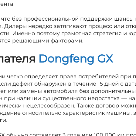
ента.
, что без профессиональной поддержки шансы
. Дилеры нередко затягивают процесс или отк
сти. Именно поэтому грамотная стратегия и ю
ятся решающими факторами.
пателя
Dongfeng GX
ии четко определяет права потребителей при 
сли дефект обнаружен в течение 15 дней с дат
нег или замены автомобиля без дополнительных
н при наличии существенного недостатка — на
ически нецелесообразен. Также договор можно
уждение относительно характеристик машины, 
ги.
X обычно составляет 3 года или 100 000 км про