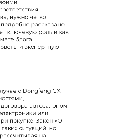
своими
есоответствия
ва, нужно четко
т подробно рассказано,
ет ключевую роль и как
рмате блога
советы и экспертную
случае с Dongfeng GX
ностями,
договора автосалоном.
 электроники или
ри покупке. Закон «О
таких ситуаций, но
 рассчитывая на