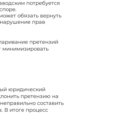
заводским потребуется
споре.
д может обязать вернуть
а нарушение прав
спаривание претензий
т минимизировать
и
нный юридический
тклонить претензию на
 неправильно составить
. В итоге процесс