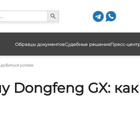
Search Button
h
Образцы документов
Судебные решения
Пресс-цент
 добиться успеха
у Dongfeng GX: как