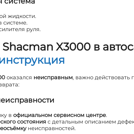
я система
ой жидкости.
 системе.
силителя руля.
ь Shacman X3000 в авто
инструкция
00
оказался
неисправным
, важно действовать 
зврата:
неисправности
ику в
официальном сервисном центре
.
еского состояния
с детальным описанием дефек
деосъёмку
неисправностей.