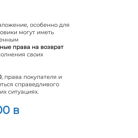
 вложение, особенно для
овики могут иметь
ленным
ные права на возврат
полнения своих
0
, права покупателя и
иться справедливого
х ситуациях.
0 в