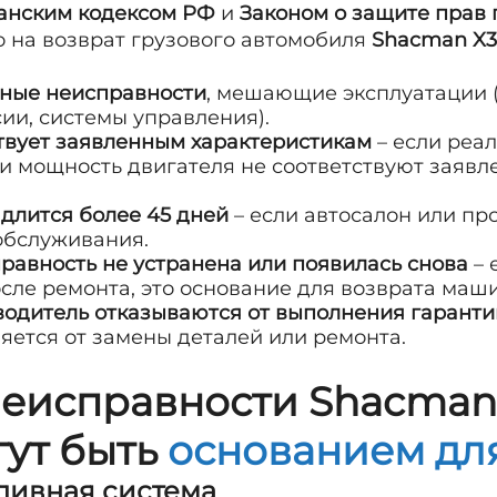
анским кодексом РФ
и
Законом о защите прав
о на возврат грузового автомобиля
Shacman X
ные неисправности
, мешающие эксплуатации 
ии, системы управления).
ствует заявленным характеристикам
– если реал
и мощность двигателя не соответствуют заявл
длится более 45 дней
– если автосалон или п
обслуживания.
равность не устранена или появилась снова
– 
сле ремонта, это основание для возврата маш
одитель отказываются от выполнения гаранти
яется от замены деталей или ремонта.
еисправности Shacman
гут быть
основанием дл
пливная система