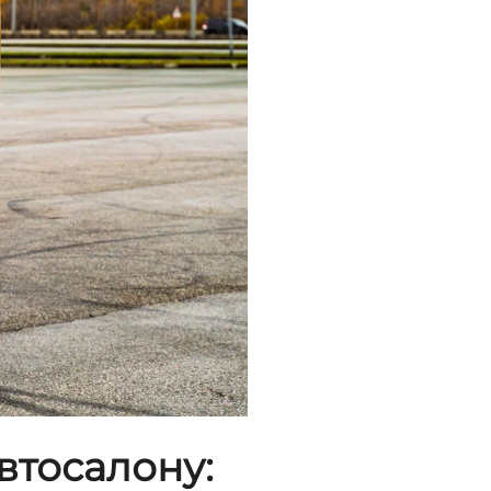
втосалону: