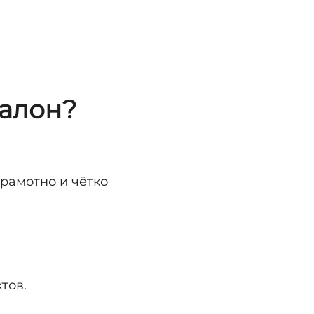
салон?
грамотно и чётко
тов.