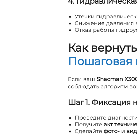
4. Гидравлическа
Утечки гидравлическ
Снижение давления в
Отказ работы гидроу
Как вернут
Пошаговая 
Если ваш
Shacman X30
соблюдать алгоритм во
Шаг 1. Фиксация 
Проведите диагност
Получите
акт технич
Сделайте
фото- и ви