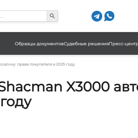
Search Button
h
Образцы документов
Судебные решения
Пресс-цент
салону: права покупателя в 2025 году
 Shacman X3000 авт
 году