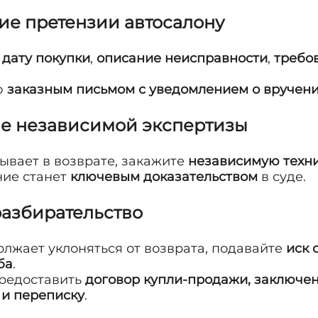
ие претензии автосалону
е
дату покупки
,
описание неисправности
,
требов
ю
заказным письмом с уведомлением о вручен
ие независимой экспертизы
ывает в возврате, закажите
независимую техни
ние станет
ключевым доказательством
в суде.
разбирательство
олжает уклоняться от возврата, подавайте
иск 
ба
.
предоставить
договор купли-продажи, заключен
 и переписку
.