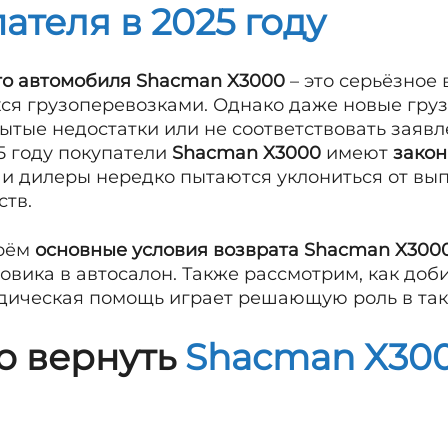
ателя в 2025 году
го автомобиля Shacman X3000
– это серьёзное
я грузоперевозками. Однако даже новые груз
рытые недостатки или не соответствовать заяв
5 году покупатели
Shacman X3000
имеют
закон
ы и дилеры нередко пытаются уклониться от вы
ств.
ерём
основные условия возврата Shacman X300
овика в автосалон. Также рассмотрим, как доб
ическая помощь играет решающую роль в таки
о вернуть
Shacman X300