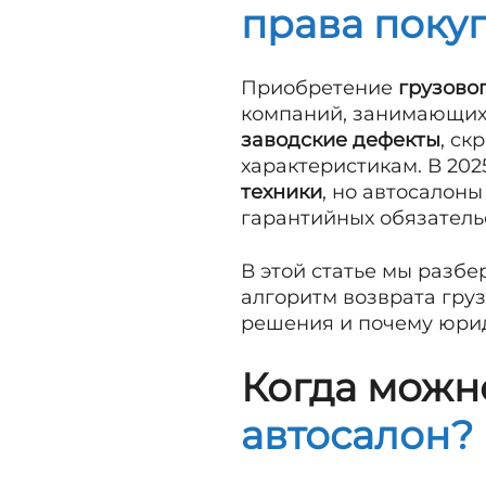
права покуп
Приобретение
грузово
компаний, занимающихс
заводские дефекты
, ск
характеристикам. В 202
техники
, но автосалон
гарантийных обязатель
В этой статье мы разб
алгоритм возврата груз
решения и почему юрид
Когда можн
автосалон?