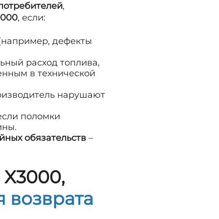
 потребителей
,
3000
, если:
(например, дефекты
ьный расход топлива,
енным в технической
роизводитель нарушают
если поломки
ины.
йных обязательств
–
 X3000,
я возврата