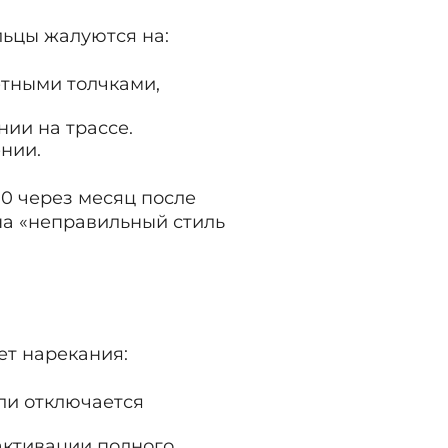
льцы жалуются на:
етными толчками,
нии на трассе.
нии.
0 через месяц после
на «неправильный стиль
ет нарекания:
или отключается
 активации полного