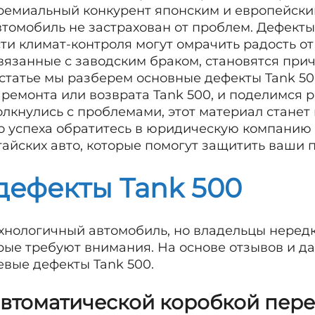
ремиальный конкурент японским и европейски
втомобиль не застрахован от проблем. Дефекты
и климат-контроля могут омрачить радость от 
связанные с заводским браком, становятся пр
 статье мы разберем основные дефекты Tank 50
 ремонта или возврата Tank 500, и поделимся
олкнулись с проблемами, этот материал стане
о успеха обратитесь в юридическую компанию 
тайских авто, которые помогут защитить ваши 
дефекты Tank 500
ехнологичный автомобиль, но владельцы неред
рые требуют внимания. На основе отзывов и д
вые дефекты Tank 500.
автоматической коробкой пер