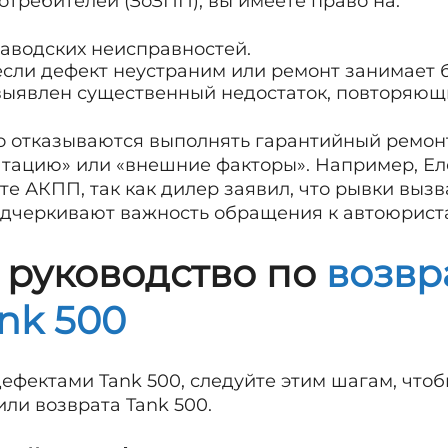
отребителей (ЗоЗПП), вы имеете право на:
аводских неисправностей.
 если дефект неустраним или ремонт занимает б
 выявлен существенный недостаток, повторяющ
 отказываются выполнять гарантийный ремонт 
тацию» или «внешние факторы». Например, Ел
те АКПП, так как дилер заявил, что рывки выз
подчеркивают важность обращения к автоюрист
 руководство по
возвр
nk 500
дефектами Tank 500, следуйте этим шагам, что
ли возврата Tank 500.