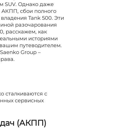
м SUV. Однако даже
 АКПП, сбои полного
владения Tank 500. Эти
ичиной разочарования
0, расскажем, как
 реальными историями
т вашим путеводителем.
Saenko Group –
права.
ко сталкиваются с
анных сервисных
едач (АКПП)