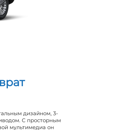
врат
тальным дизайном, 3-
риводом. С просторным
вой мультимедиа он