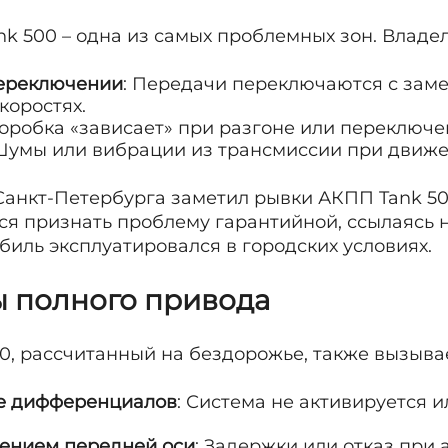
nk 500 – одна из самых проблемных зон. Владе
переключении
: Передачи переключаются с зам
коростях.
Коробка «зависает» при разгоне или переключе
 Шумы или вибрации из трансмиссии при движе
Санкт-Петербурга заметил рывки АКПП Tank 50
лся признать проблему гарантийной, ссылаясь 
биль эксплуатировался в городских условиях.
ы полного привода
0, рассчитанный на бездорожье, также вызыва
е дифференциалов
: Система не активируется 
ением передней оси
: Задержки или отказ при