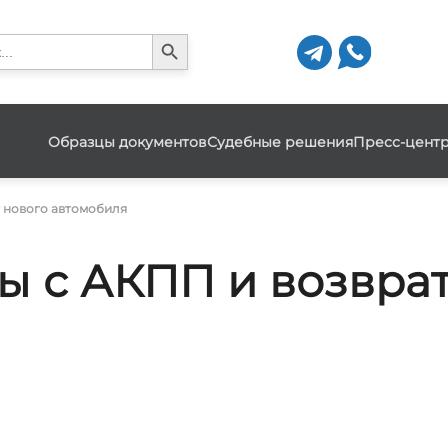
Search Button
h
Образцы документов
Судебные решения
Пресс-цент
т нового автомобиля
ы с АКПП и возвра