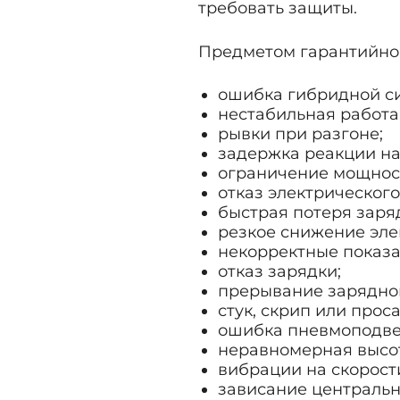
требовать защиты.
Предметом гарантийног
ошибка гибридной с
нестабильная работа
рывки при разгоне;
задержка реакции на
ограничение мощнос
отказ электрическог
быстрая потеря заря
резкое снижение эле
некорректные показа
отказ зарядки;
прерывание зарядной
стук, скрип или прос
ошибка пневмоподвес
неравномерная высот
вибрации на скорост
зависание центральн