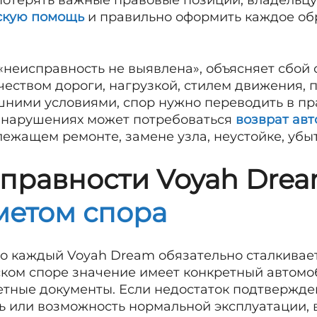
 потерять важные правовые позиции, владельц
скую помощь
и правильно оформить каждое об
«неисправность не выявлена», объясняет сбой
чеством дороги, нагрузкой, стилем движения,
ними условиями, спор нужно переводить в пр
 нарушениях может потребоваться
возврат авт
ежащем ремонте, замене узла, неустойке, убы
правности Voyah Drea
метом спора
что каждый Voyah Dream обязательно сталкивае
ком споре значение имеет конкретный автомо
тные документы. Если недостаток подтвержден
ть или возможность нормальной эксплуатации,