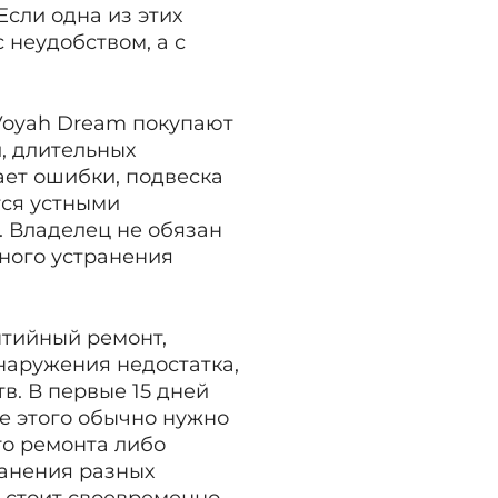
сли одна из этих
 неудобством, а с
Voyah Dream покупают
, длительных
ает ошибки, подвеска
тся устными
 Владелец не обязан
ьного устранения
нтийный ремонт,
бнаружения недостатка,
в. В первые 15 дней
е этого обычно нужно
го ремонта либо
ранения разных