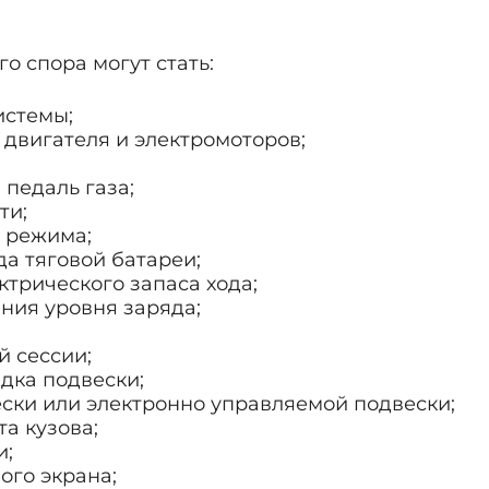
о спора могут стать:
истемы;
 двигателя и электромоторов;
 педаль газа;
ти;
о режима;
да тяговой батареи;
ктрического запаса хода;
ния уровня заряда;
 сессии;
адка подвески;
ки или электронно управляемой подвески;
а кузова;
и;
ого экрана;