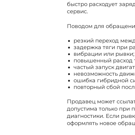
быстро расходует заря
сервис.
Поводом для обращения
резкий переход меж
задержка тяги при ра
вибрации или рывки;
повышенный расход 
частый запуск двига
невозможность движе
ошибка гибридной с
повторный сбой посл
Продавец может ссылат
допустима только при 
диагностики. Если рыв
оформлять новое обращ