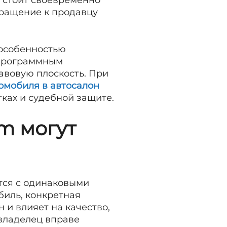
у стоит своевременно
ращение к продавцу
 особенностью
 программным
авовую плоскость. При
омобиля в автосалон
тках и судебной защите.
m могут
тся с одинаковыми
биль, конкретная
 и влияет на качество,
 владелец вправе