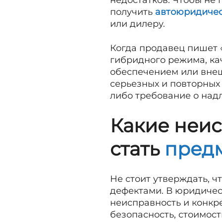
недостатков. Чтобы не
получить
автоюридиче
или дилеру.
Когда продавец пишет 
гибридного режима, ка
обеспечением или внеш
серьезных и повторных
либо требование о надл
Какие неис
стать
пред
Не стоит утверждать, 
дефектами. В юридичес
неисправность и конкре
безопасность, стоимос