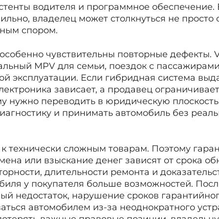
стенты водителя и программное обеспечение. Е
ильно, владелец может столкнуться не просто с
ным спором.
 особенно чувствительны повторные дефекты. 
льный MPV для семьи, поездок с пассажирами
й эксплуатации. Если гибридная система выд
электроника зависает, а продавец ограничивае
у нужно переводить в юридическую плоскость.
диагностику и принимать автомобиль без реал
 к технически сложным товарам. Поэтому гара
мена или взыскание денег зависят от срока о
торности, длительности ремонта и доказательст
биля у покупателя больше возможностей. Посл
ый недостаток, нарушение сроков гарантийно
аться автомобилем из-за неоднократного уст