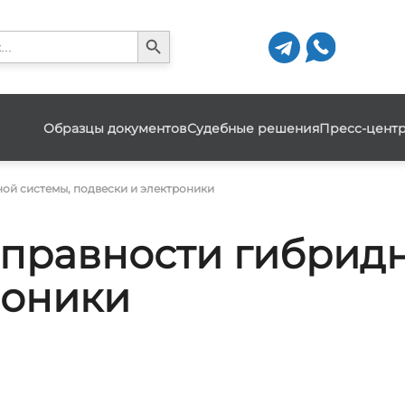
Search Button
h
Образцы документов
Судебные решения
Пресс-цент
ой системы, подвески и электроники
справности гибридн
роники