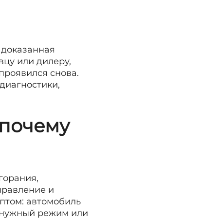
 доказанная
вцу или дилеру,
проявился снова.
 диагностики,
 почему
горания,
правление и
птом: автомобиль
в нужный режим или