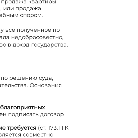
, продажа квартиры,
), или продажа
дебным спором.
у все полученное по
вала недобросовестно,
о в доход государства.
 по решению суда,
ательства. Основания
еблагоприятных
ден подписать договор
ие требуется
(ст. 173.1 ГК
вляется совместно