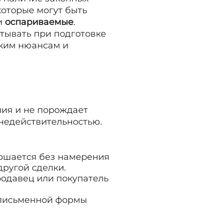
которые могут быть
и
оспариваемые
.
итывать при подготовке
ским нюансам и
ния и не порождает
 недействительностью.
ершается без намерения
другой сделки.
продавец или покупатель
е письменной формы