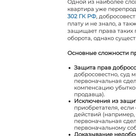
Одной из наиболее сло
квартира уже перепрод
302 ГК РФ
, добросовес
плату и не знало, а та
защищает права таких 
оборота, однако сущес
Основные сложности п
Защита прав добросо
добросовестно, суд м
первоначальная сдел
компенсацию убытков
продавца).
Исключения из защи
приобретателя, если
действий (например, 
первоначальная сдел
первоначальному собс
Доказывание недобр