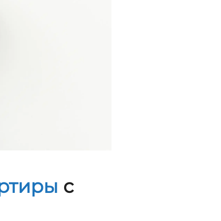
артиры
с