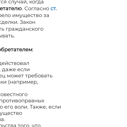
я случай, когда
етателю
. Согласно
ст.
рело имущество за
сделки. Закон
ть гражданского
ывать.
обретателем
:
 действовал
, даже если
ец может требовать
ки (например,
совестного
е противоправных
 его воли. Также, если
мущество
а.
ьства того, что