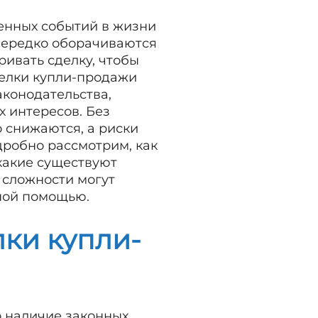
енных событий в жизни
 нередко оборачиваются
ивать сделку, чтобы
делки купли-продажи
конодательства,
х интересов. Без
 снижаются, а риски
дробно рассмотрим, как
какие существуют
 сложности могут
ьной помощью.
ки купли-
о наличие законных