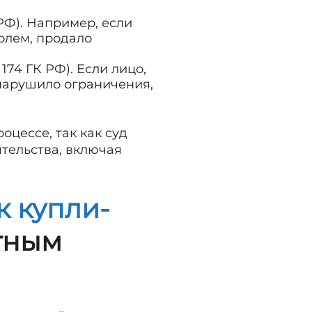
 РФ). Например, если
олем, продало
. 174 ГК РФ). Если лицо,
нарушило ограничения,
цессе, так как суд
тельства, включая
к купли-
тным