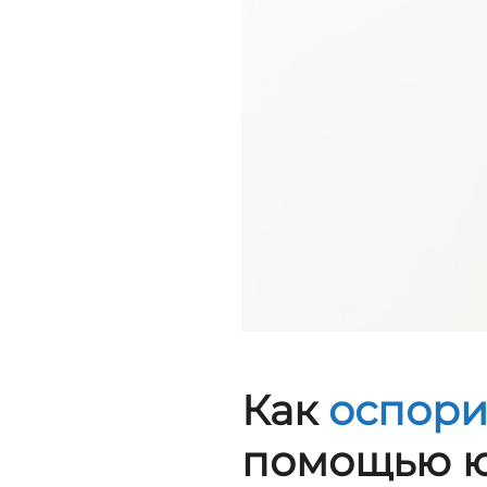
Как
оспори
помощью ю