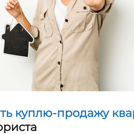
ть куплю-продажу кв
риста