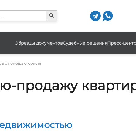
Search Button
h
Образцы документов
Судебные решения
Пресс-цент
ры с помощью юриста
лю-продажу кварти
недвижимостью