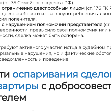
(ст. 35 Семейного кодекса РФ).
я ограниченно дееспособным лицом
(ст. 176 ГК
в дееспособности из-за злоупотребления алког
сия попечителя.
я с нарушением полномочий представителя
(ст
веренности, превысило свои полномочия или 
ности, сделка может быть оспорена.
ебуют активного участия истца в судебном про
ормальные нарушения, но и фактические обстоя
осведомленность и поведение.
ти
оспаривания сдело
вартиры
с добросовес
телем