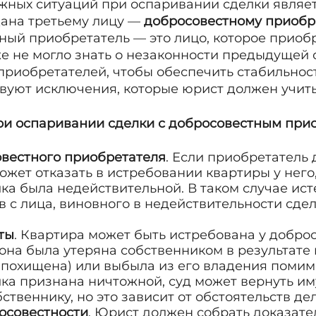
жных ситуаций при оспаривании сделки являетс
ана третьему лицу —
добросовестному приобр
тный приобретатель — это лицо, которое приоб
кже не могло знать о незаконности предыдущей 
приобретателей, чтобы обеспечить стабильнос
твуют исключения, которые юрист должен учит
ри оспаривании сделки с добросовестным при
вестного приобретателя
. Если приобретатель
ожет отказать в истребовании квартиры у него
ка была недействительной. В таком случае ист
 с лица, виновного в недействительности сдел
ты
. Квартира может быть истребована у добро
 она была утеряна собственником в результат
похищена) или выбыла из его владения помимо
ка признана ничтожной, суд может вернуть и
твеннику, но это зависит от обстоятельств дел
осовестности
. Юрист должен собрать доказател