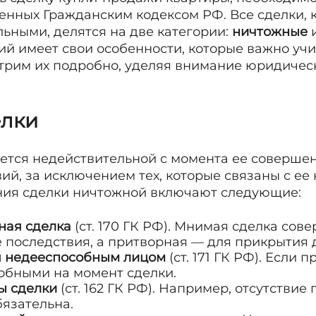
енных Гражданским кодексом РФ. Все сделки, 
ьными, делятся на две категории:
ничтожные
ий имеет свои особенности, которые важно уч
трим их подробно, уделяя внимание юридиче
елки
ется недействительной с момента ее соверше
й, за исключением тех, которые связаны с ее
ния сделки ничтожной включают следующие:
ная сделка
(ст. 170 ГК РФ). Мнимая сделка сов
 последствия, а притворная — для прикрытия 
я недееспособным лицом
(ст. 171 ГК РФ). Если 
обными на момент сделки.
ы сделки
(ст. 162 ГК РФ). Например, отсутстви
бязательна.