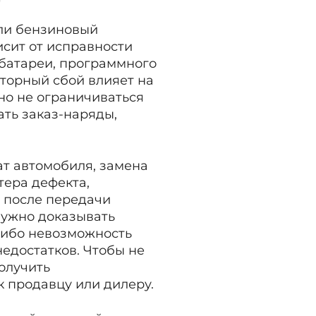
сли бензиновый
исит от исправности
 батареи, программного
торный сбой влияет на
но не ограничиваться
ать заказ-наряды,
ат автомобиля, замена
тера дефекта,
й после передачи
нужно доказывать
либо невозможность
едостатков. Чтобы не
олучить
 продавцу или дилеру.