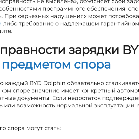
исправность не выявлена», объясняет сбой зар
особенностями программного обеспечения, спо
. При серьезных нарушениях может потребов
н
либо требование о надлежащем гарантийном 
ите.
правности зарядки BY
предметом спора
то каждый BYD Dolphin обязательно сталкивае
ком споре значение имеет конкретный автомо
тные документы. Если недостаток подтвержден
ть или возможность нормальной эксплуатации,
о спора могут стать: