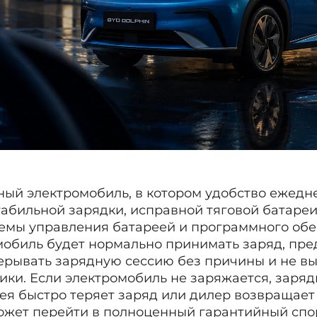
ный электромобиль, в котором удобство ежедн
табильной зарядки, исправной тяговой батареи
темы управления батареей и программного обе
омобиль будет нормально принимать заряд, пр
рерывать зарядную сессию без причины и не в
ики. Если электромобиль не заряжается, заряд
рея быстро теряет заряд или дилер возвращае
ожет перейти в полноценный гарантийный спо