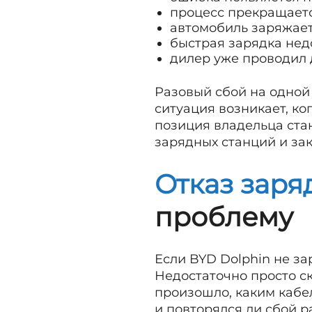
процесс прекращаетс
автомобиль заряжает
быстрая зарядка нед
дилер уже проводил д
Разовый сбой на одной
ситуация возникает, ко
позиция владельца стан
зарядных станций и за
Отказ заря
проблему
Если BYD Dolphin не з
Недостаточно просто ск
произошло, каким кабе
и повторялся ли сбой р