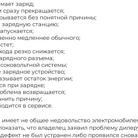
мает заряд;
и сразу прекращается;
рывается без понятной причины;
т зарядную станцию;
апускается;
венно медленнее обычного;
стет;
хода резко снижается;
арядного разъема;
соковольтной системы;
 зарядное устройство;
азывает остаток энергии;
ся при зарядке;
облема возвращается;
анить причину;
одится в сервисе.
имеет не общее недовольство электромобилем
показать, что владелец заявил проблему дилер
 дефект не был устранен либо проявился снова