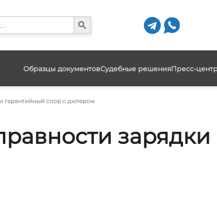
Search Button
h
Образцы документов
Судебные решения
Пресс-цент
 и гарантийный спор с дилером
справности зарядки