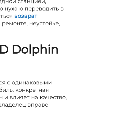
ядной станцией,
р нужно переводить в
аться
возврат
ремонте, неустойке,
D Dolphin
тся с одинаковыми
биль, конкретная
 и влияет на качество,
 владелец вправе