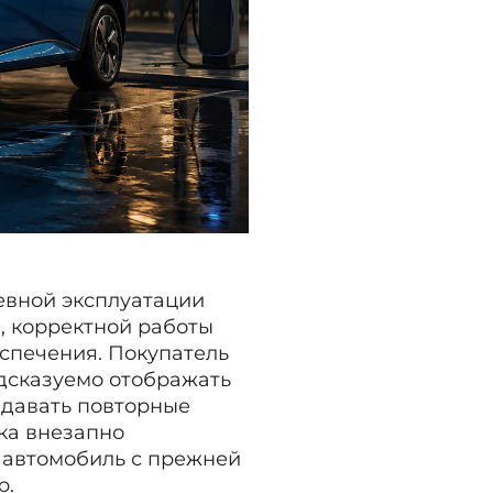
евной эксплуатации
, корректной работы
спечения. Покупатель
едсказуемо отображать
ыдавать повторные
ка внезапно
т автомобиль с прежней
р.