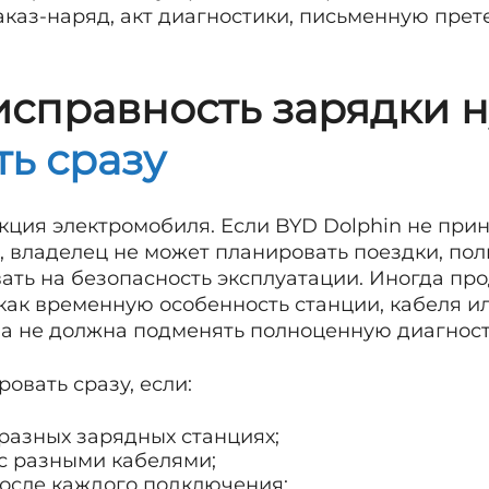
аказ-наряд, акт диагностики, письменную прет
исправность зарядки 
ь сразу
кция электромобиля. Если BYD Dolphin не при
о, владелец не может планировать поездки, по
ать на безопасность эксплуатации. Иногда пр
как временную особенность станции, кабеля ил
на не должна подменять полноценную диагност
овать сразу, если:
 разных зарядных станциях;
 с разными кабелями;
осле каждого подключения;