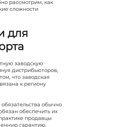
бно рассмотрим, как
кие сложности
и для
орта
тную заводскую
инуя дистрибьюторов,
ом, что заводская
вязана к региону
 обязательства обычно
обязан обеспечить их
 практике продавцы
ченную гарантию,