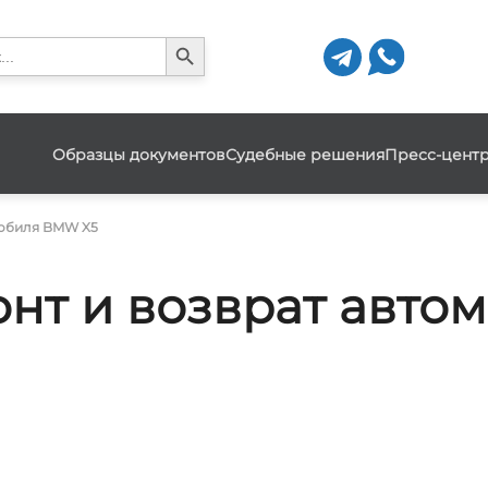
Search Button
h
Образцы документов
Судебные решения
Пресс-цент
мобиля BMW X5
нт и возврат авто