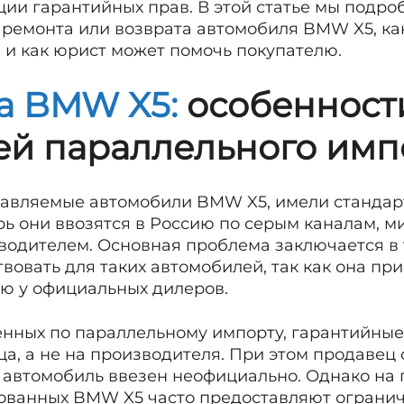
ии гарантийных прав. В этой статье мы подро
 ремонта или возврата автомобиля BMW X5, ка
 и как юрист может помочь покупателю.
а BMW X5:
особенност
ей параллельного имп
тавляемые автомобили BMW X5, имели стандар
рь они ввозятся в Россию по серым каналам, м
одителем. Основная проблема заключается в т
овать для таких автомобилей, так как она при
ю у официальных дилеров.
енных по параллельному импорту, гарантийные
а, а не на производителя. При этом продавец 
 автомобиль ввезен неофициально. Однако на
ованных BMW X5 часто предоставляют ограни