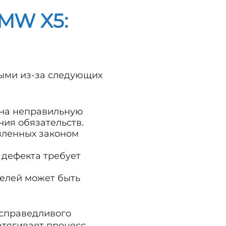
BMW X5:
ыми из-за следующих
 на неправильную
ия обязательств.
вленных законом
 дефекта требует
телей может быть
 справедливого
тягивает процесс.