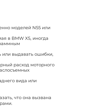
енно моделей N55 или
мая в BMW X5, иногда
граммным
ь или выдавать ошибки,
рный расход моторного
маслосъемных
аднего вида или
зать, что она вызвана
рами.