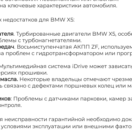
на ключевые характеристики автомобиля.
 недостатков для BMW X5:
ателя
. Турбированные двигатели BMW X5, особ
облемы с турбонагнетателями.
редач
. Восьмиступенчатая АКПП ZF, используе
-за проблем с гидротрансформатором или про
Мультимедийная система iDrive может зависат
ерсиях прошивки.
масла.
Некоторые владельцы отмечают чрезме
ть связано с дефектами поршневых колец или 
иков
: Проблемы с датчиками парковки, камер з
онтроля.
я неисправности гарантийной необходимо дока
е условиями эксплуатации или внешними факто