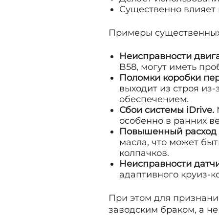
Существенно влияет 
Примеры существенных
Неисправности двиг
B58, могут иметь пр
Поломки коробки пе
выходит из строя из
обеспечением.
Сбои системы iDrive.
особенно в ранних в
Повышенный расход 
масла, что может бы
колпачков.
Неисправности датч
адаптивного круиз-к
При этом для признани
заводским браком, а н