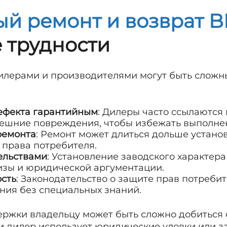
й ремонт и возврат 
 трудности
илерами и производителями могут быть сложн
ефекта гарантийным
: Дилеры часто ссылаются
ешние повреждения, чтобы избежать выполнен
ремонта
: Ремонт может длиться дольше устано
 права потребителя.
ельствами
: Установление заводского характера
изы и юридической аргументации.
сть
: Законодательство о защите прав потреби
ия без специальных знаний.
ржки владельцу может быть сложно добиться
и дилер использует юридические уловки или за