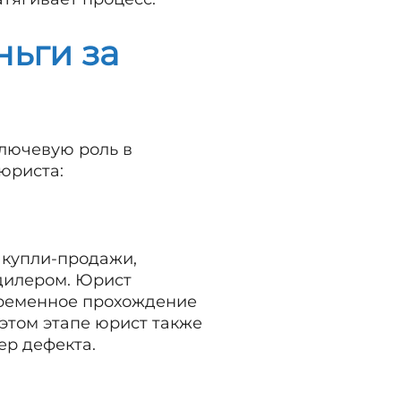
ньги за
ключевую роль в
юриста:
 купли-продажи,
дилером. Юрист
евременное прохождение
этом этапе юрист также
ер дефекта.