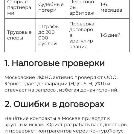
Споры с
Перегово
Судебные
1-6
партнёра
ры,
потери
месяцев
ми
арбитраж
Проверка
Штрафы
договоро
Трудовые
до 200
в,
1-5 дней
споры
000
урегулир
рублей
ование
1. Налоговые проверки
Московские ИФНС активно проверяют ООО.
Юрист сдаёт декларации (НДС, 6-НДФЛ) и
отвечает на запросы, избегая доначислений.
2. Ошибки в договорах
Нечёткие контракты в Москве приводят к
крупным искам. Юрист разрабатывает договоры
и проверяет контрагентов через Контур.Фокус,