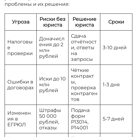
проблемы и их решения:
Риски без
Решение
Угроза
Сроки
юриста
юриста
Сдача
Доначисл
Налоговы
отчётност
ения до 2
е
и, ответы
3-10 дней
млн
проверки
на
рублей
запросы
Чёткие
контракт
Иски до 10
Ошибки в
ы,
млн
1-3 дня
договорах
проверка
рублей
контраген
тов
Штрафы
Подача
Изменен
50 000
форм
ия в
5-7 дней
рублей,
Р13014,
ЕГРЮЛ
отказы
Р14001