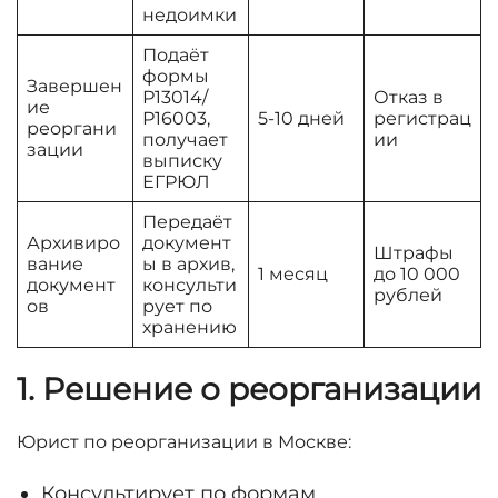
недоимки
Подаёт
формы
Завершен
Р13014/
Отказ в
ие
Р16003,
5-10 дней
регистрац
реоргани
получает
ии
зации
выписку
ЕГРЮЛ
Передаёт
Архивиро
документ
Штрафы
вание
ы в архив,
1 месяц
до 10 000
документ
консульти
рублей
ов
рует по
хранению
1. Решение о реорганизации
Юрист по реорганизации в Москве:
Консультирует по формам