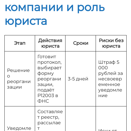
компании и роль
юриста
Действия
Риски без
Этап
Сроки
юриста
юриста
Готовит
протокол,
Штраф 5
выбирает
000
Решение
форму
рублей за
о
реоргани
3-5 дней
несвоевр
реоргани
зации,
еменное
зации
подаёт
уведомле
Р12003 в
ние
ФНС
Составляе
т реестр,
рассылае
Уведомле
т
Иски от