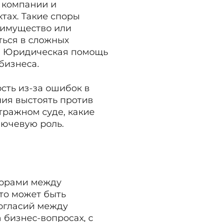
 компании и
тах. Такие споры
 имущество или
ься в сложных
то. Юридическая помощь
бизнеса.
сть из-за ошибок в
ния выстоять против
тражном суде, какие
лючевую роль.
порами между
то может быть
ногласий между
 бизнес-вопросах, с