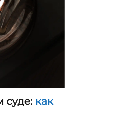
 суде:
как