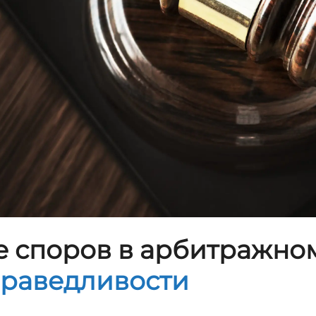
 споров в арбитражном
праведливости