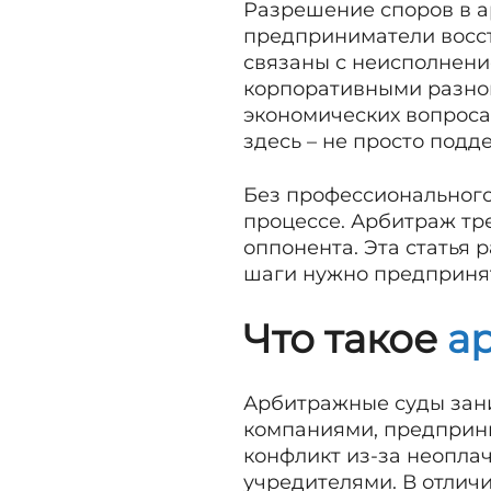
Разрешение споров в а
предприниматели восст
связаны с неисполнени
корпоративными разног
экономических вопроса
здесь – не просто подд
Без профессионального
процессе. Арбитраж тре
оппонента. Эта статья 
шаги нужно предпринят
Что такое
ар
Арбитражные суды зан
компаниями, предприни
конфликт из-за неоплач
учредителями. В отличи