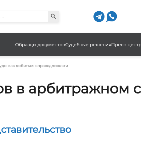
Search Button
h
Образцы документов
Судебные решения
Пресс-цент
де: как добиться справедливости
в в арбитражном су
ставительство