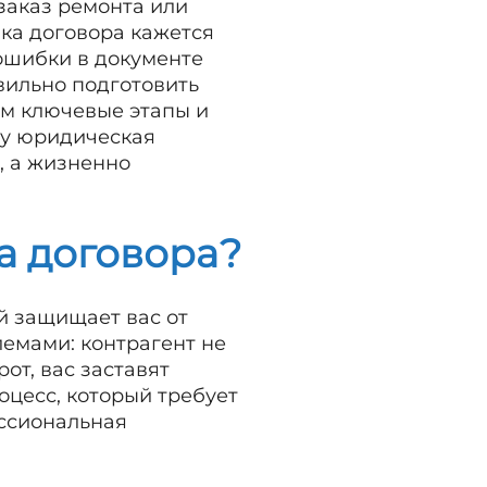
заказ ремонта или
ка договора кажется
 ошибки в документе
вильно подготовить
ем ключевые этапы и
му юридическая
, а жизненно
а договора?
й защищает вас от
емами: контрагент не
от, вас заставят
роцесс, который требует
ессиональная