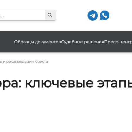
Search Button
h
Образцы документов
Судебные решения
Пресс-цент
пы и рекомендации юриста
ора: ключевые эта