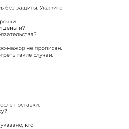
сь без защиты. Укажите:
рочки.
и деньги?
бязательства?
рс-мажор не прописан.
треть такие случаи.
после поставки.
ку?
указано, кто