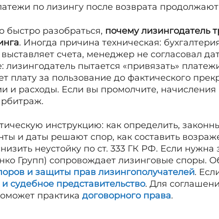
латежи по лизингу после возврата продолжают
о быстро разобраться,
почему лизингодатель т
инга
. Иногда причина техническая: бухгалтери
 выставляет счета, менеджер не согласовал да
: лизингодатель пытается «привязать» платежи
ет плату за пользование до фактического пре
и и расходы. Если вы промолчите, начисления р
арбитраж.
тическую инструкцию: как определить, законн
нты и даты решают спор, как составить возраже
снизить неустойку по ст. 333 ГК РФ. Если нужна
енко Групп) сопровождает лизинговые споры. 
поров и защиты прав лизингополучателей
. Есл
 и судебное представительство
. Для соглашен
поможет практика
договорного права
.