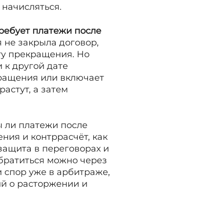
 начисляться.
ребует платежи после
я не закрыла договор,
ту прекращения. Но
 к другой дате
кращения или включает
астут, а затем
ы ли платежи после
ния и контррасчёт, как
 защита в переговорах и
Обратиться можно через
и спор уже в арбитраже,
ий о расторжении и