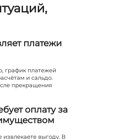
итуаций,
вляет платежи
р, график платежей
асчётам и сальдо.
осле прекращения
ебует оплату за
 имуществом
 извлекаете выгоду. В