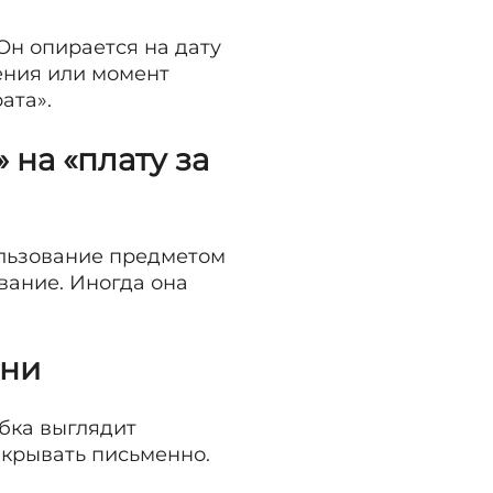
Он опирается на дату
ения или момент
ата».
 на «плату за
ользование предметом
вание. Иногда она
ени
ибка выглядит
акрывать письменно.