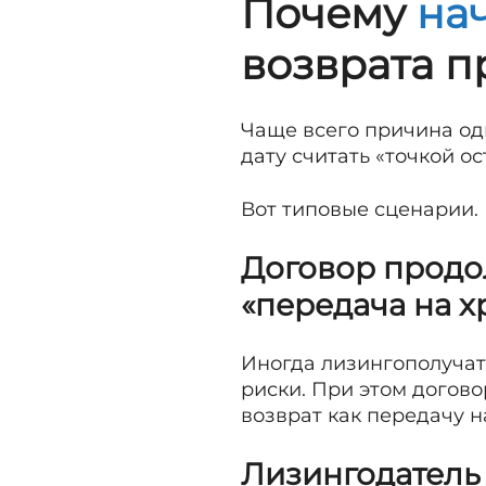
Почему
на
возврата п
Чаще всего причина од
дату считать «точкой о
Вот типовые сценарии.
Договор продол
«передача на х
Иногда лизингополучат
риски. При этом догов
возврат как передачу 
Лизингодатель