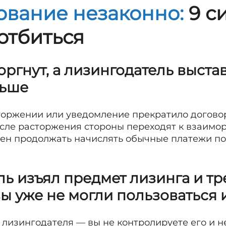
ование незаконно:
9 с
отбиться
торгнут, а лизингодатель выста
льше
торжении или уведомление прекратило догово
осле расторжения стороны переходят к взаимор
жен продолжать начислять обычные платежи п
ль изъял предмет лизинга и тр
вы уже не могли пользоваться
лизингодателя — вы не контролируете его и не