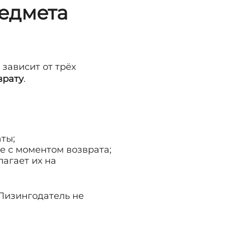
едмета
 зависит от трёх
врату
.
ты;
е с моментом возврата;
агает их на
 Лизингодатель не