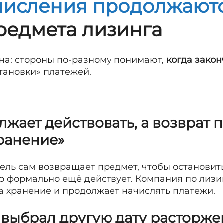
числения продолжают
редмета лизинга
на: стороны по-разному понимают,
когда закон
становки» платежей.
жает действовать, а возврат 
ранение»
ель сам возвращает предмет, чтобы остановить
ор формально ещё действует. Компания по лиз
на хранение и продолжает начислять платежи.
 выбрал другую дату расторже