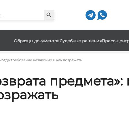
Search Button
h
Образцы документов
Судебные решения
Пресс-цент
когда требование незаконно и как возражать
зврата предмета»:
озражать