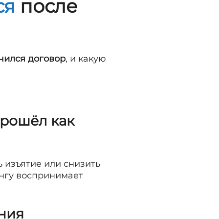
ся
после
чился договор
, и какую
прошёл как
 изъятие или снизить
ингу воспринимает
ния