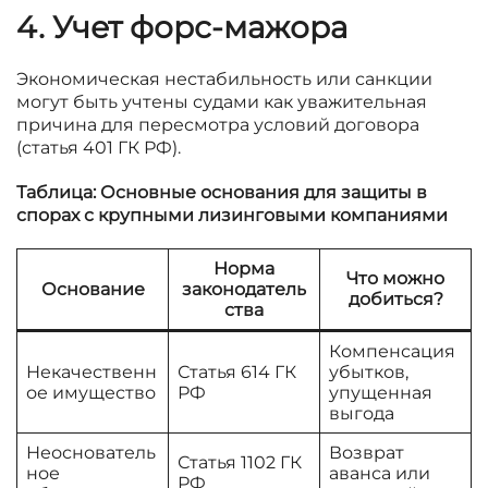
4. Учет форс-мажора
Экономическая нестабильность или санкции
могут быть учтены судами как уважительная
причина для пересмотра условий договора
(статья 401 ГК РФ).
Таблица: Основные основания для защиты в
спорах с крупными лизинговыми компаниями
Норма
Что можно
Основание
законодатель
добиться?
ства
Компенсация
Некачественн
Статья 614 ГК
убытков,
ое имущество
РФ
упущенная
выгода
Неоснователь
Возврат
Статья 1102 ГК
ное
аванса или
РФ