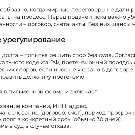
ообразно, когда мирные переговоры не дали ре
аты на процесс. Перед подачей иска важно убе
нности – договор, счета, акты. Без них шансы 
е урегулирование
долга – попытка решить спор без суда. Соглас
ального кодекса РФ, претензионный порядок 
ких споров, если иное не указано в договоре. 
править должнику претензию.
я в письменной форме и включает:
азвание компании, ИНН, адрес.
а, основание (договор, счет), период просрочк
 долг в конкретный срок (обычно 30 дней).
е в суд в случае отказа.