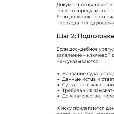
Документ отправляется
если это предусмотрено
Если должник не отвеча
перехода к следующему
Шаг 2: Подготовк
Если досудебное урегул
заявление – ключевой д
нем указываются:
Название суда (опре
Данные истца и отве
Суть спора: как возн
Требования: взыскать
Доказательства: пере
К иску прилагаются док