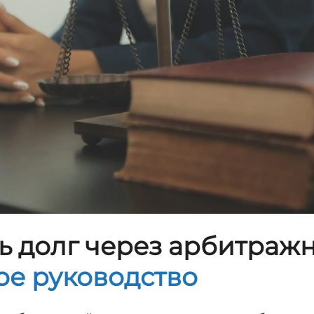
ь долг через арбитражн
ое руководство