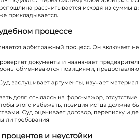
алы подаются через систему «Мой арбитр» с и
Госпошлина рассчитывается исходя из суммы д
оже прикладывается.
 судебном процессе
инается арбитражный процесс. Он включает не
проверяет документы и назначает предварител
ороны обмениваются позициями, предоставля
 Суд заслушивает аргументы, изучает материа
ть долг, ссылаясь на форс-мажор, отсутствие
Чтобы этого избежать, позиция истца должна б
твами. Суд оценивает договор, переписку и де
ы ли требования.
 процентов и неустойки