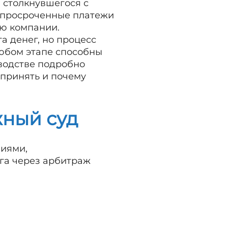
, столкнувшегося с
, просроченные платежи
ию компании.
 денег, но процесс
любом этапе способны
оводстве подробно
дпринять и почему
ный суд
иями,
га через арбитраж