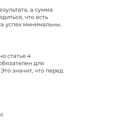
зультата, а сумма
диться, что есть
на успех минимальны.
но статье 4
обязателен для
Это значит, что перед
и.