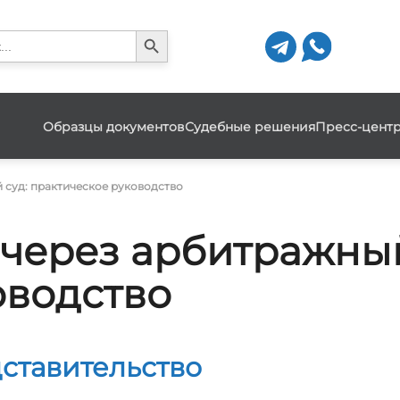
Search Button
h
Образцы документов
Судебные решения
Пресс-цент
й суд: практическое руководство
 через арбитражный
оводство
ставительство