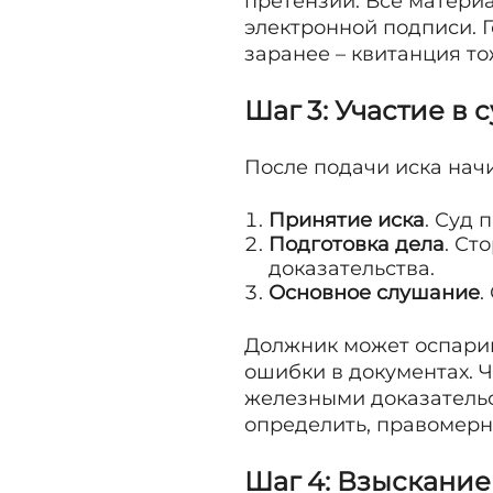
претензии. Все матери
электронной подписи. 
заранее – квитанция т
Шаг 3: Участие в
После подачи иска нач
Принятие иска
. Суд 
Подготовка дела
. Ст
доказательства.
Основное слушание
.
Должник может оспарива
ошибки в документах. 
железными доказательс
определить, правомерн
Шаг 4: Взыскание