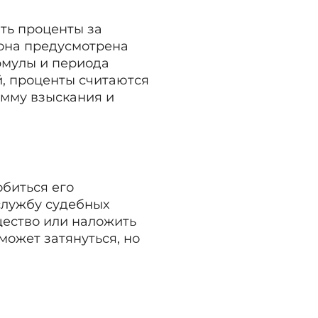
ть проценты за
 она предусмотрена
рмулы и периода
й, проценты считаются
умму взыскания и
обиться его
службу судебных
щество или наложить
может затянуться, но