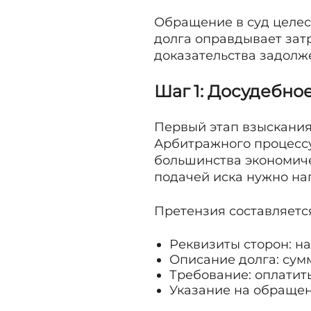
Обращение в суд целес
долга оправдывает затр
доказательства задолже
Шаг 1: Досудебно
Первый этап взыскания 
Арбитражного процессу
большинства экономичес
подачей иска нужно на
Претензия составляетс
Реквизиты сторон: н
Описание долга: сумм
Требование: оплатить
Указание на обращени