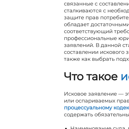
связанные с составлен
сталкиваются с необхо
защите прав потребите
обладает достаточными
соответствующий требо
профессиональные юрис
заявлений. В данной с
составлении искового з
также как выбрать под
Что такое
и
Исковое заявление — э
или оспариваемых прав
процессуальному кодек
содержать обязательные
Наименование суда, в