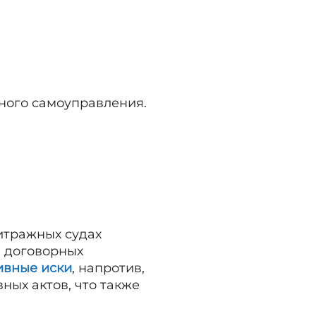
ного самоуправления.
итражных судах
а договорных
ивные иски
, напротив,
ных актов, что также