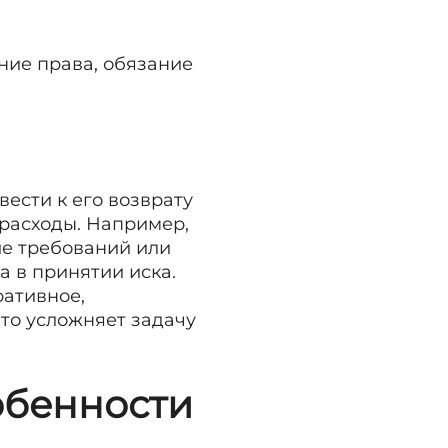
ние права, обязание
ести к его возврату
 расходы. Например,
ие требований или
а в принятии иска.
ративное,
что усложняет задачу
обенности