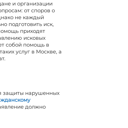
дане и организации
просам: от споров о
днако не каждый
о подготовить иск,
 помощь приходят
авлению исковых
ет собой помощь в
аких услуг в Москве, а
т.
ля защиты нарушенных
ажданскому
заявление должно