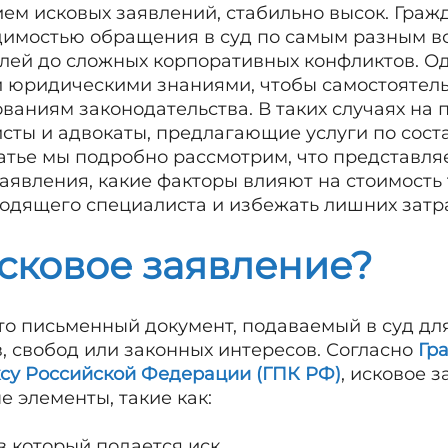
ием исковых заявлений, стабильно высок. Граж
димостью обращения в суд по самым разным во
лей до сложных корпоративных конфликтов. О
 юридическими знаниями, чтобы самостоятельн
ваниям законодательства. В таких случаях на
ты и адвокаты, предлагающие услуги по сост
татье мы подробно рассмотрим, что представля
аявления, какие факторы влияют на стоимость т
ходящего специалиста и избежать лишних затра
сковое заявление?
то письменный документ, подаваемый в суд д
, свобод или законных интересов. Согласно
Гр
су Российской Федерации (ГПК РФ)
, исковое 
 элементы, такие как:
 который подается иск.