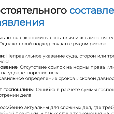
остоятельного
составл
аявления
таются сэкономить, составляя иск самостоятел
Однако такой подход связан с рядом рисков:
ии
: Неправильное указание суда, сторон или т
иска.
нование
: Отсутствие ссылок на нормы права ил
на удовлетворение иска.
равильное определение сроков исковой давнос
т госпошлины
: Ошибка в расчете суммы госп
отрении дела.
 особенно актуальны для сложных дел, где тре
ебной практики. В таких случаях экономия на 