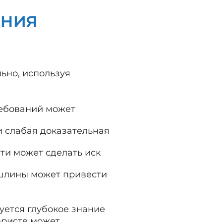
ения
ьно, используя
ребований может
и слабая доказательная
ти может сделать иск
ошлины может привести
буется глубокое знание
юристе может