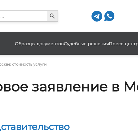
Search Button
h
Образцы документов
Судебные решения
Пресс-цент
оскве: стоимость услуги
овое заявление в М
ставительство