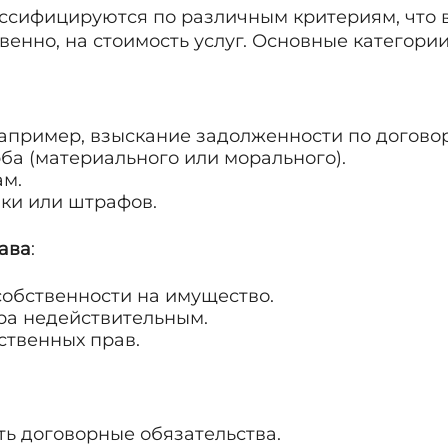
ссифицируются по различным критериям, что в
твенно, на стоимость услуг. Основные категори
апример, взыскание задолженности по договор
а (материального или морального).
ам.
ки или штрафов.
ава
:
обственности на имущество.
ра недействительным.
ственных прав.
ь договорные обязательства.