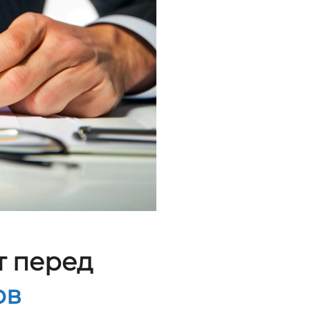
т перед
ов