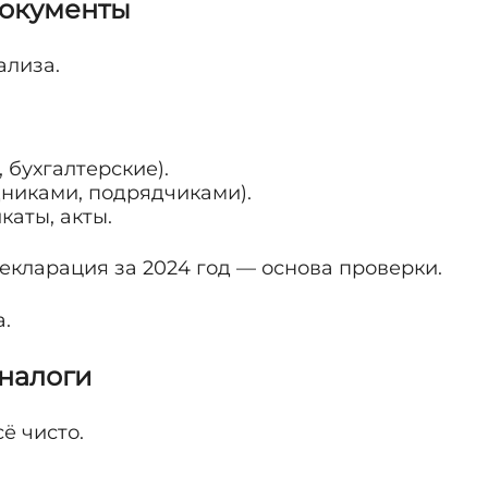
документы
ализа.
 бухгалтерские).
дниками, подрядчиками).
каты, акты.
екларация за 2024 год — основа проверки.
.
 налоги
ё чисто.