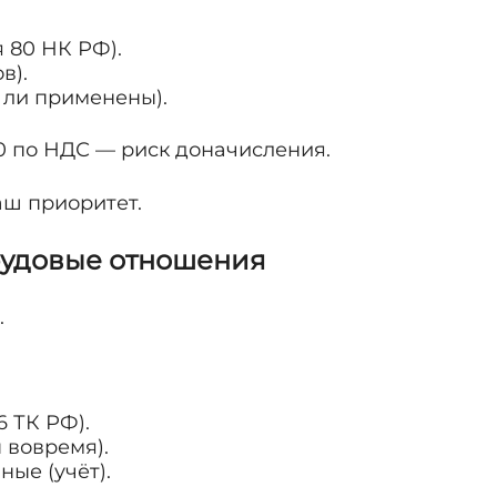
 80 НК РФ).
в).
 ли применены).
0 по НДС — риск доначисления.
аш приоритет.
рудовые отношения
.
6 ТК РФ).
 вовремя).
ные (учёт).