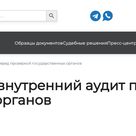
Search Button
h
Образцы документов
Судебные решения
Пресс-цент
перед проверкой государственных органов
 внутренний аудит 
органов