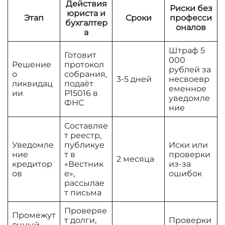
Действия
Риски без
юриста и
Этап
Сроки
професси
бухгалтер
оналов
а
Штраф 5
Готовит
000
Решение
протокол
рублей за
о
собрания,
3-5 дней
несвоевр
ликвидац
подаёт
еменное
ии
Р15016 в
уведомле
ФНС
ние
Составляе
т реестр,
Уведомле
публикуе
Иски или
ние
т в
проверки
2 месяца
кредитор
«Вестник
из-за
ов
е»,
ошибок
рассылае
т письма
Проверяе
Промежут
т долги,
Проверки
очный