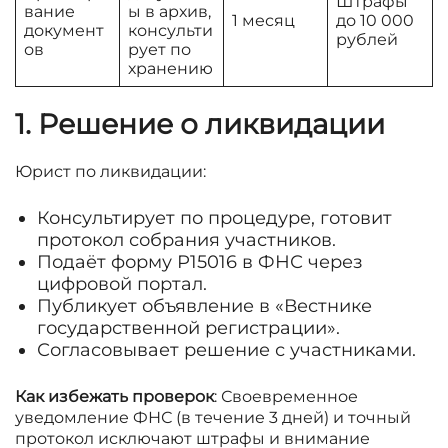
Штрафы
вание
ы в архив,
1 месяц
до 10 000
документ
консульти
рублей
ов
рует по
хранению
1. Решение о ликвидации
Юрист по ликвидации:
Консультирует по процедуре, готовит
протокол собрания участников.
Подаёт форму Р15016 в ФНС через
цифровой портал.
Публикует объявление в «Вестнике
государственной регистрации».
Согласовывает решение с участниками.
Как избежать проверок
: Своевременное
уведомление ФНС (в течение 3 дней) и точный
протокол исключают штрафы и внимание