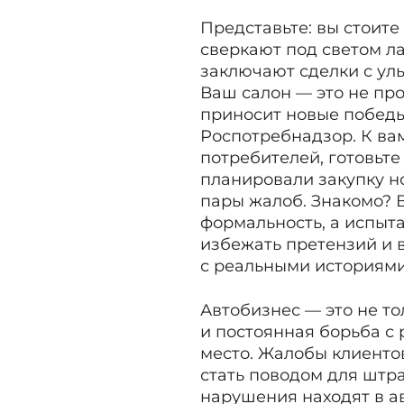
Представьте: вы стоите
сверкают под светом л
заключают сделки с улы
Ваш салон — это не про
приносит новые победы.
Роспотребнадзор. К ва
потребителей, готовьт
планировали закупку но
пары жалоб. Знакомо? 
формальность, а испыта
избежать претензий и 
с реальными историями
Автобизнес — это не т
и постоянная борьба с
место. Жалобы клиентов
стать поводом для штра
нарушения находят в а