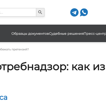
Search Button
h
Образцы документов
Судебные решения
Пресс-цент
збежать претензий?
требнадзор: как и
са