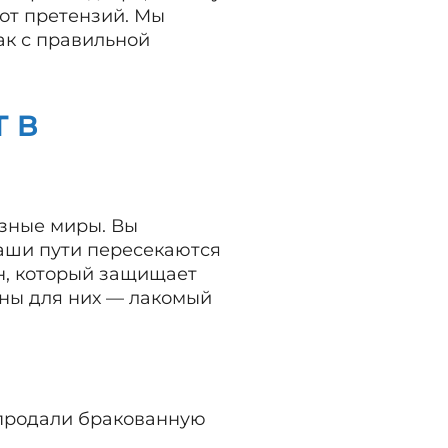
от претензий. Мы
ак с правильной
 в
азные миры. Вы
ваши пути пересекаются
н, который защищает
оны для них — лакомый
и продали бракованную