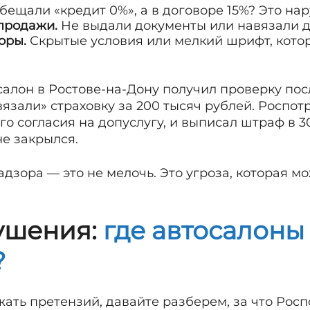
ещали «кредит 0%», а в договоре 15%? Это на
продажи.
Не выдали документы или навязали д
оры.
Скрытые условия или мелкий шрифт, кото
алон в Ростове-на-Дону получил проверку пос
вязали» страховку за 200 тысяч рублей. Роспот
го согласия на допуслугу, и выписал штраф в 3
не закрылся.
дзора — это не мелочь. Это угроза, которая м
ушения:
где автосалоны
?
жать претензий, давайте разберем, за что Ро