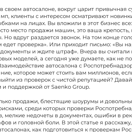
 в своем автосалоне, вокруг царит привычная
амп, клиенты с интересом осматривают новинк
бками на лицах. Вы вложили в этот бизнес все:
сто место продажи машин, это ваша крепость,
 Но вдруг раздается звонок. На том конце голо
м едет проверка». Или приходит письмо: «Вы н
е документы и ждите штраф». Вчера вы считали
вых моделей, а сегодня уже думаете, как не по
Взаимодействие автосалона с Роспотребнадзор
ние, которое может стоить вам миллионов, есл
выйти из проверок с чистой репутацией? Давай
 и поддержкой от Saenko Group.
олько продажи, блестящие шоурумы и довольны
 рисками, среди которых проверки Роспотребн
, мелкие недочеты в документах, ошибки в ре
фов и головной боли. В этой статье я расскажу
втосалонах, как подготовиться к проверкам Ро