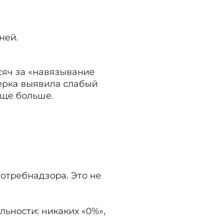
ней.
сяч за «навязывание
верка выявила слабый
еще больше.
потребнадзора. Это не
льности: никаких «0%»,