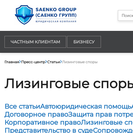
Searc
for:
ЧАСТНЫМ КЛИЕНТАМ
БИЗНЕСУ
Главная
Пресс-центр
Статьи
Лизинговые споры
Лизинговые спор
Все статьи
Автоюридическая помощь
Договорное право
Защита прав потр
Корпоративное право
Лизинговые с
Представительство в суде
Сопровожд