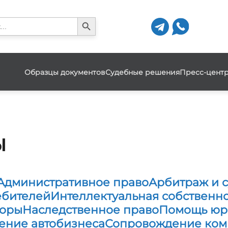
Search Button
h
Образцы документов
Судебные решения
Пресс-цент
ы
Административное право
Арбитраж и с
ебителей
Интеллектуальная собственно
поры
Наследственное право
Помощь юри
ение автобизнеса
Сопровождение ком