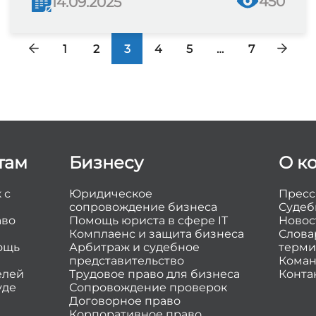
450
14.09.2025
1
2
3
4
5
…
7
там
Бизнесу
О к
 с
Юридическое
Пресс
сопровождение бизнеса
Судеб
аво
Помощь юриста в сфере IT
Новос
Комплаенс и защита бизнеса
Слова
ощь
Арбитраж и судебное
терми
представительство
Коман
елей
Трудовое право для бизнеса
Конта
уде
Сопровождение проверок
Договорное право
Корпоративное право