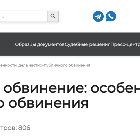
Search Button
h
Образцы документов
Судебные решения
Пресс-цент
енности, дела частно-публичного обвинения
 обвинение: особен
о обвинения
тров: 806