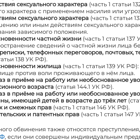
твия сексуального характера
(часть 1 статьи 1
го характера с применением насилия или угро
виям сексуального характера
(часть 1 статьи 
шению или иным действиям сексуального хара
вания зависимого положения.
новенности частной жизни
(часть 1 статьи 137
остранение сведений о частной жизни лица без
еписки, телефонных переговоров, почтовых, 
татьи 138 УК РФ).
сновенности жилища
(часть 1 статьи 139 УК РФ)
лище против воли проживающего в нём лица.
з в приёме на работу или необоснованное уво
сионного возраста
(статья 144.1 УК РФ).
з в приёме на работу или необоснованное ув
, имеющей детей в возрасте до трёх лет
(ста
х и смежных прав
(часть 1 статьи 146 УК РФ).
ельских и патентных прав
(часть 1 статьи 147 У
ного обвинения также относятся преступления
РФ
, если они совершены индивидуальным пред