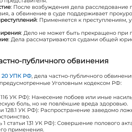
о представителя.
стие
: После возбуждения дела расследование 
вия, а обвинение в суде поддерживает прокуро
преступлений
: Применяется к преступлениям, у
мирения
: Дело не может быть прекращено при 
ние
: Дела рассматриваются судами общей юр
частно-публичного обвинения
и 20 УПК РФ
, дела частно-публичного обвине
 предусмотренные Уголовным кодексом РФ:
и 116 УК РФ): Нанесение побоев или иные насил
кую боль, но не повлёкшие вреда здоровью.
тьи 128.1 УК РФ): Распространение заведомо ло
стоинство.
ь 1 статьи 131 УК РФ): Совершение полового ак
его применения.