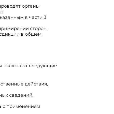
проводят органы
р.
казанным в части 3
примирении сторон.
исдикции в общем
ния включают следующие
ьственные действия,
жных сведений,
та с применением