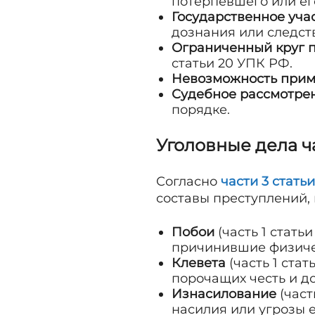
потерпевшего или ег
Государственное уча
дознания или следст
Ограниченный круг 
статьи 20 УПК РФ.
Невозможность при
Судебное рассмотре
порядке.
Уголовные дела 
Согласно
части 3 стать
составы преступлений,
Побои
(часть 1 стать
причинившие физичес
Клевета
(часть 1 ста
порочащих честь и до
Изнасилование
(част
насилия или угрозы 