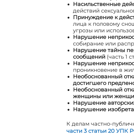
Насильственные дейс
действий сексуально
Принуждение к дейст
лица к половому сно
угрозы или использо
Нарушение неприкос
собирание или распр
Нарушение тайны пер
сообщений
(часть 1 с
Нарушение неприко
проникновение в жи
Необоснованный отка
достигшего предпен
Необоснованный отка
женщины или женщины
Нарушение авторски
Нарушение изобретат
К делам частно-публич
части 3 статьи 20 УПК 