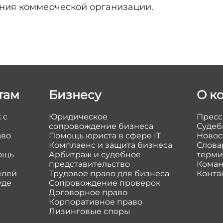
ния коммерческой организации.
там
Бизнесу
О к
 с
Юридическое
Пресс
сопровождение бизнеса
Судеб
аво
Помощь юриста в сфере IT
Новос
Комплаенс и защита бизнеса
Слова
ощь
Арбитраж и судебное
терми
представительство
Коман
елей
Трудовое право для бизнеса
Конта
уде
Сопровождение проверок
Договорное право
Корпоративное право
Лизинговые споры