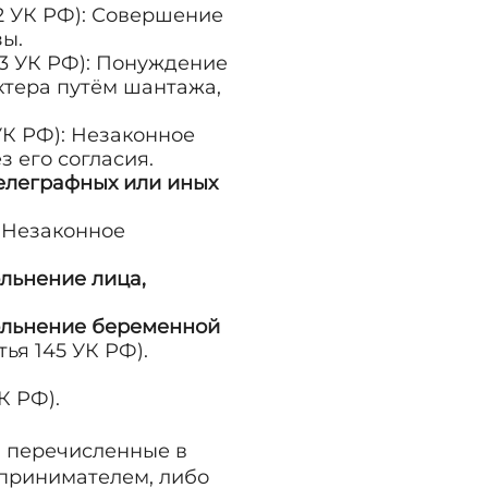
32 УК РФ): Совершение
зы.
133 УК РФ): Понуждение
ктера путём шантажа,
 УК РФ): Незаконное
 его согласия.
телеграфных или иных
: Незаконное
льнение лица,
ольнение беременной
тья 145 УК РФ).
К РФ).
, перечисленные в
принимателем, либо