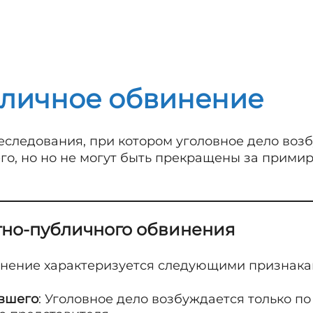
бличное обвинение
еследования, при котором уголовное дело воз
о, но но не могут быть прекращены за примир
тно-публичного обвинения
инение характеризуется следующими признака
вшего
: Уголовное дело возбуждается только п