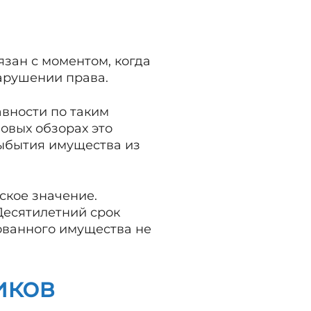
язан с моментом, когда
арушении права.
авности по таким
овых обзорах это
выбытия имущества из
ское значение.
 Десятилетний срок
ованного имущества не
иков