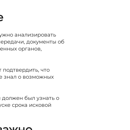
е
Нужно анализировать
ередачи, документы об
ченных органов,
 подтвердить, что
е знал о возможных
и должен был узнать о
уске срока исковой
важно