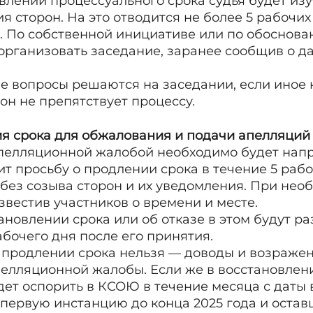
влении процессуального срока судья будет из
 сторон. На это отводится не более 5 рабочих
. По собственной инициативе или по обоснова
организовать заседание, заранее сообщив о да
е вопросы решаются на заседании, если иное н
он не препятствует процессу.
я срока для обжалования и подачи апелляций
апелляционной жалобой необходимо будет напр
т просьбу о продлении срока в течение 5 рабо
 без созыва сторон и их уведомления. При нео
звестив участников о времени и месте.
новлении срока или об отказе в этом будут р
бочего дня после его принятия.
продлении срока нельзя — доводы и возражен
елляционной жалобы. Если же в восстановлени
ет оспорить в КСОЮ в течение месяца с даты 
 первую инстанцию до конца 2025 года и остав