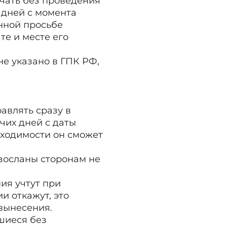
учать без проведения
 дней с момента
нной просьбе
те и месте его
е указано в ГПК РФ,
авлять сразу в
чих дней с даты
бходимости он сможет
азосланы сторонам не
ия учтут при
и откажут, это
вынесения.
шиеся без