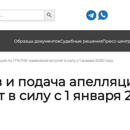
Search Button
h
Образцы документов
Судебные решения
Пресс-цент
ий по ГПК РФ: изменения вступят в силу с 1 января 2026 года
 и подача апелляц
 в силу с 1 января 