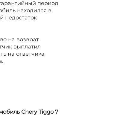
в гарантийный период
обиль находился в
й недостаток
аво на возврат
тчик выплатил
ть на ответчика
а.
мобиль Chery Tiggo 7