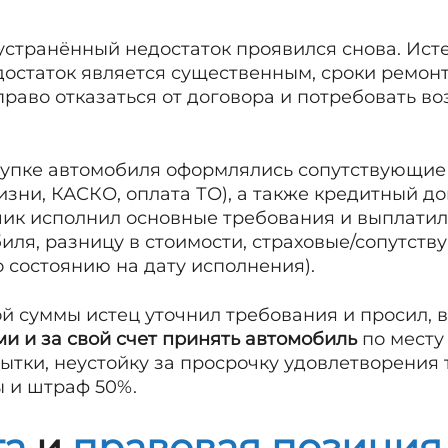
устранённый недостаток проявился снова. Ист
достаток является существенным, сроки ремон
раво отказаться от договора и потребовать воз
упке автомобиля оформлялись сопутствующие
зни, КАСКО, оплата ТО), а также кредитный до
чик исполнил основные требования и выплатил
иля, разницу в стоимости, страховые/сопутств
 состоянию на дату исполнения).
 суммы истец уточнил требования и просил, в 
и и за свой счет принять автомобиль
по месту
бытки, неустойку за просрочку удовлетворения
ы и штраф 50%.
та
и
правовая позиция