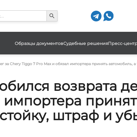
Search Button
h
Образцы документов
Судебные решения
Пресс-цент
г за Chery Tiggo 7 Pro Max и обязал импортера принять автомобиль, а
обился возврата де
л импортера принят
стойку, штраф и убы