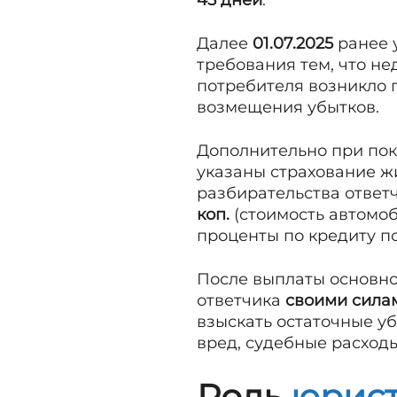
45 дней
.
Далее
01.07.2025
ранее 
требования тем, что не
потребителя возникло п
возмещения убытков.
Дополнительно при пок
указаны страхование жи
разбирательства ответ
коп.
(стоимость автомоб
проценты по кредиту по
После выплаты основной
ответчика
своими силам
взыскать остаточные у
вред, судебные расход
Роль
юрис