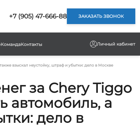
+7 (905) 47-666-88
ЗАКАЗАТЬ ЗВОНОК
Личный кабинет
р
Команда
Контакты
 также взыскал неустойку, штраф и убытки: дело в Москве
нег за Chery Tiggo
ь автомобиль, а
тки: дело в