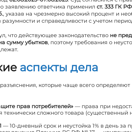
по заявлению ответчика применил
ст. 333 ГК РФ
б.
, указав на чрезмерно высокий процент и не
разумности и справедливости с учетом перио
ул, что действующее законодательство
не пре
на сумму убытков
, поэтому требования о неусто
лежат.
кие
аспекты дела
разъяснения, которые чаще всего определяют 
защите прав потребителей»
— права при недоста
я технически сложного товара (существенный н
П
— 10-дневный срок и неустойка 1% в день за 