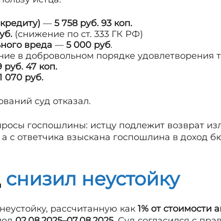
 кредиту)
—
5 758 руб. 93 коп.
уб.
(снижение по ст. 333 ГК РФ)
ного вреда
—
5 000 руб
.
ие в добровольном порядке удовлетворения 
 руб. 47 коп.
1 070 руб.
ований суд отказал.
опросы госпошлины: истцу подлежит возврат и
, а с ответчика взыскана госпошлина в доход 
д
снизил неустойку
 неустойку, рассчитанную как
1% от стоимости 
иод
02.08.2025–07.08.2025
. Суд согласился с пра