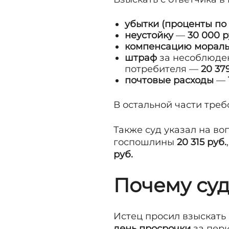
убытки (проценты по
неустойку
—
30 000 р
компенсацию мораль
штраф
за несоблюден
потребителя —
20 379
почтовые расходы
—
В остальной части треб
Также суд указал на в
госпошлины
20 315 руб.
руб.
Почему су
Истец просил взыскать
день просрочки
за пер