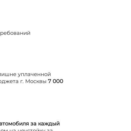
требований
злишне уплаченной
бюджета г. Москвы
7 000
автомобиля за каждый
вом на неустойку за