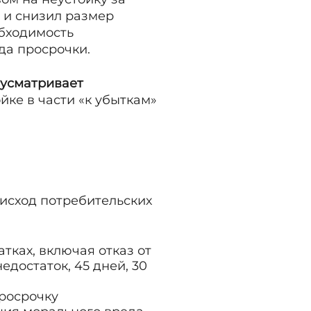
и снизил размер
обходимость
да просрочки.
дусматривает
йке в части «к убыткам»
исход потребительских
тках, включая отказ от
едостаток, 45 дней, 30
просрочку