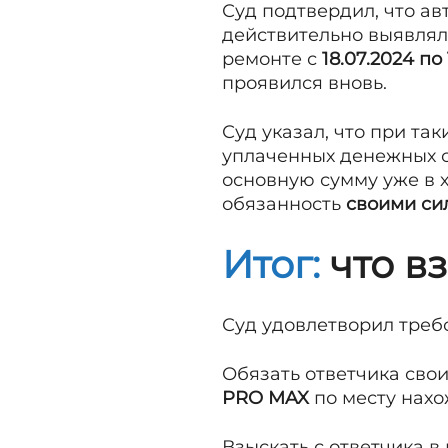
Суд подтвердил, что ав
действительно выявлял
ремонте с
18.07.2024 по
проявился вновь.
Суд указал, что при та
уплаченных денежных с
основную сумму уже в 
обязанность
своими си
Итог:
что в
Суд удовлетворил треб
Обязать ответчика свои
PRO MAX
по месту нахо
Взыскать с ответчика в 