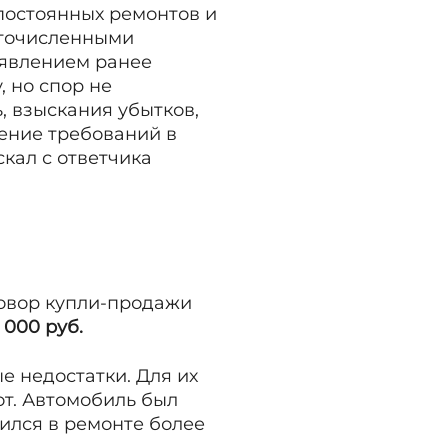
постоянных ремонтов и
ногочисленными
оявлением ранее
, но спор не
, взыскания убытков,
ение требований в
кал с ответчика
овор купли-продажи
 000 руб.
е недостатки. Для их
от. Автомобиль был
одился в ремонте более