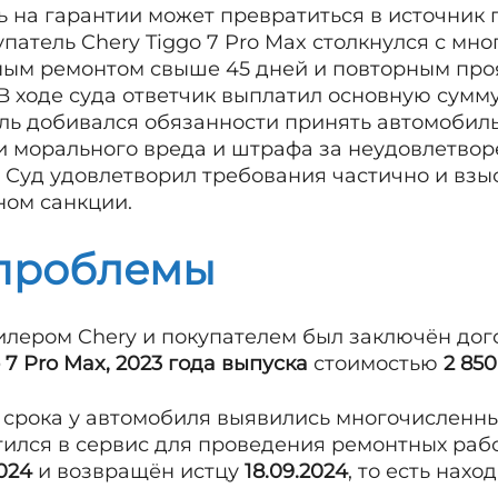
 на гарантии может превратиться в источник 
купатель Chery Tiggo 7 Pro Max столкнулся с м
ным ремонтом свыше 45 дней и повторным пр
В ходе суда ответчик выплатил основную сумму
ль добивался обязанности принять автомобиль
и морального вреда и штрафа за неудовлетвор
 Суд удовлетворил требования частично и взыс
ном санкции.
проблемы
лером Chery и покупателем был заключён дог
 7 Pro Max, 2023 года выпуска
стоимостью
2 850
 срока у автомобиля выявились многочисленны
тился в сервис для проведения ремонтных раб
2024
и возвращён истцу
18.09.2024
, то есть нах