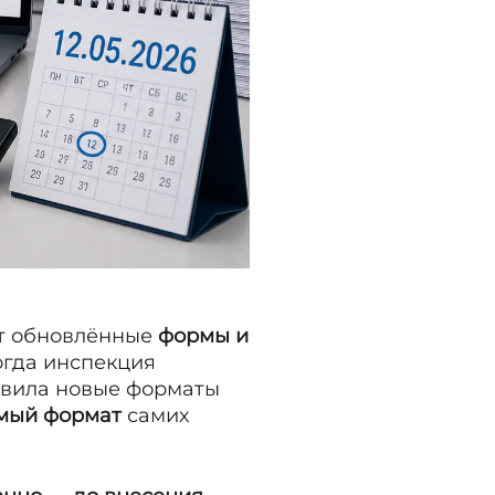
т обновлённые
формы и
огда инспекция
авила новые форматы
мый формат
самих