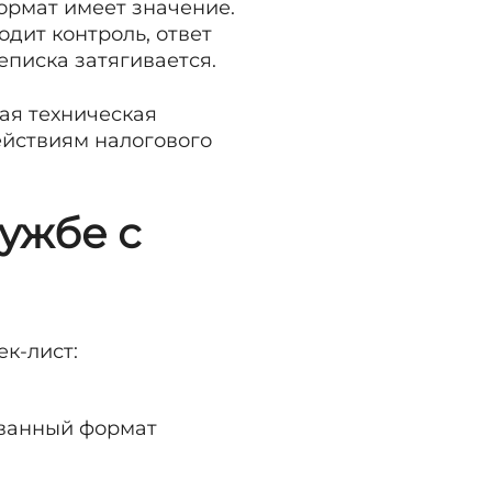
ормат имеет значение.
дит контроль, ответ
еписка затягивается.
ая техническая
ействиям налогового
лужбе с
к-лист:
ованный формат