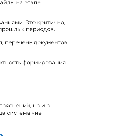
файлы на этапе
аниями. Это критично,
 прошлых периодов.
я, перечень документов,
ектность формирования
пояснений, но и о
да система «не