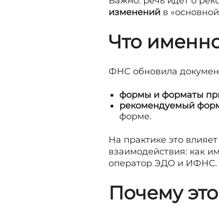
Важно: речь идёт о ре
изменений
в «основной
Что именн
ФНС обновила документ
формы и форматы п
рекомендуемый фор
форме.
На практике это влияет
взаимодействия: как им
оператор ЭДО и ИФНС.
Почему эт