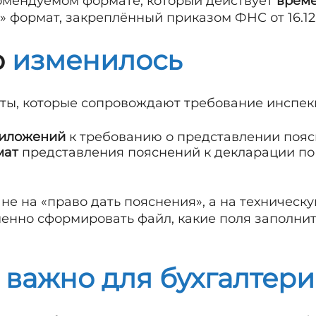
комендуемом формате, который действует
време
» формат, закреплённый приказом ФНС от 16.12
о
изменилось
ы, которые сопровождают требование инспекци
риложений
к требованию о представлении пояс
мат
представления пояснений к декларации по
 не на «право дать пояснения», а на техническу
енно сформировать файл, какие поля заполнить
о
важно для бухгалтер