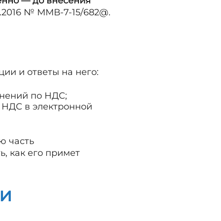
нно — до внесения
.2016 № ММВ-7-15/682@.
и и ответы на него:
нений по НДС;
 НДС в электронной
ю часть
, как его примет
ии