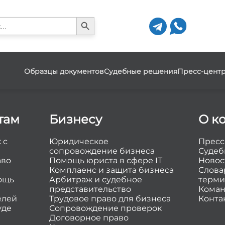
Search Button
h
Образцы документов
Судебные решения
Пресс-цент
там
Бизнесу
О к
 с
Юридическое
Пресс
сопровождение бизнеса
Судеб
аво
Помощь юриста в сфере IT
Новос
Комплаенс и защита бизнеса
Слова
ощь
Арбитраж и судебное
терми
представительство
Коман
елей
Трудовое право для бизнеса
Конта
уде
Сопровождение проверок
Договорное право